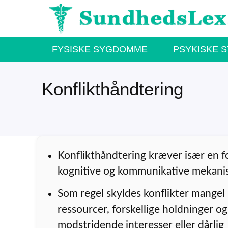
Hop
til
indhold
FYSISKE SYGDOMME
PSYKISKE 
Konflikthåndtering
Konflikthåndtering kræver især en fo
kognitive og kommunikative mekani
Som regel skyldes konflikter mangel
ressourcer, forskellige holdninger og
modstridende interesser eller dårlig