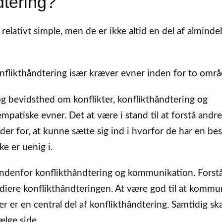
dtering?
r relativt simple, men de er ikke altid en del af almindel
onflikthåndtering især kræver evner inden for to områ
og bevidsthed om konflikter, konflikthåndtering og
atiske evner. Det at være i stand til at forstå andre
er for, at kunne sætte sig ind i hvorfor de har en be
e er uenig i.
denfor konflikthåndtering og kommunikation. Forstå
diere konflikthåndteringen. At være god til at kommu
ter er en central del af konflikthåndtering. Samtidig sk
ælge side.