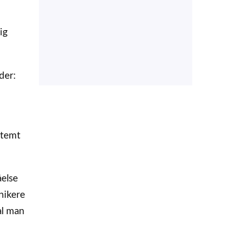
ig
der:
stemt
else
nikere
al man