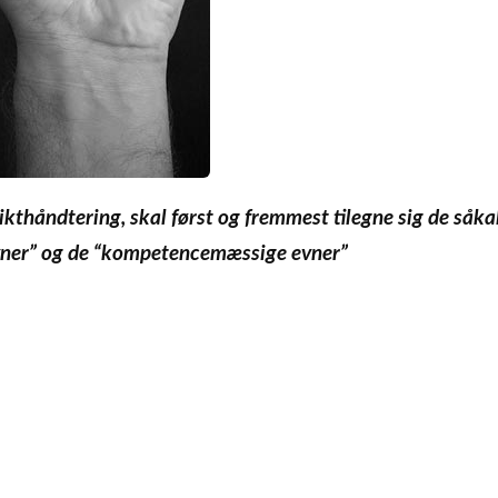
kthåndtering, skal først og fremmest tilegne sig de såka
vner” og de “kompetencemæssige evner”