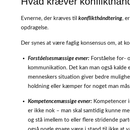
Hvad kræver konflikthån
Evnerne, der kræves til
konflikthåndtering
, e
opdragelse.
Der synes at være faglig konsensus om, at k
Forståelsesmæssige evner:
Forståelse for- 
kommunikation. Det kan man også kalde emp
menneskers situation giver bedre mulighed
holdning eller kæmper for noget man måsk
Kompetencemæssige evner:
Kompetencer in
er ikke nok – man skal samtidig kunne me
og stå imellem to eller flere stridende par
også nogle gnage være i stand til ikke at v