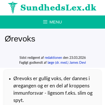
Hop
til
indhold
MENU
Ørevoks
Sidst redigeret af
redaktionen
den 23.03.2026
Fagligt godkendt af
læge (dr. med.) James Devi
Ørevoks er gullig voks, der dannes i
øregangen og er en del af kroppens
immunforsvar - ligesom f.eks. slim og
spyt.