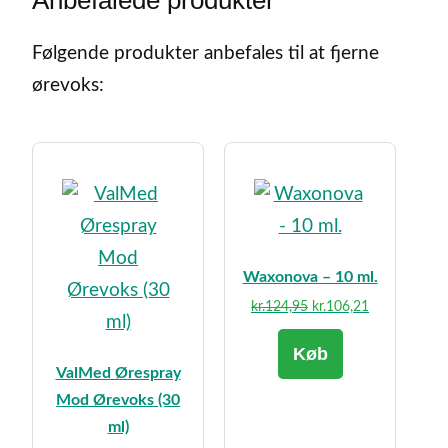
Anbefalede produkter
Følgende produkter anbefales til at fjerne
ørevoks:
Waxonova – 10 ml.
Den
Den
kr.
124,95
kr.
106,21
oprindelige
aktuelle
Køb
pris
pris
ValMed Ørespray
var:
er:
kr.124,95.
kr.106,21.
Mod Ørevoks (30
ml)