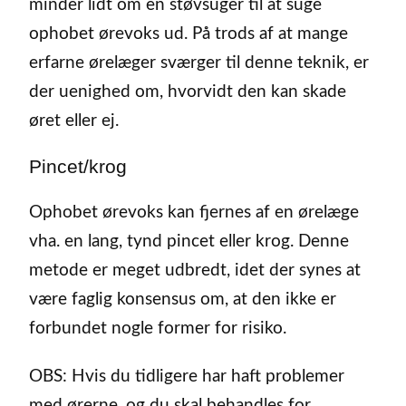
minder lidt om en støvsuger til at suge
ophobet ørevoks ud. På trods af at mange
erfarne ørelæger sværger til denne teknik, er
der uenighed om, hvorvidt den kan skade
øret eller ej.
Pincet/krog
Ophobet ørevoks kan fjernes af en ørelæge
vha. en lang, tynd pincet eller krog. Denne
metode er meget udbredt, idet der synes at
være faglig konsensus om, at den ikke er
forbundet nogle former for risiko.
OBS: Hvis du tidligere har haft problemer
med ørerne, og du skal behandles for