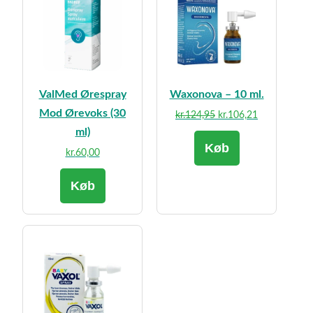
ValMed Ørespray
Waxonova – 10 ml.
Mod Ørevoks (30
Den
Den
kr.
124,95
kr.
106,21
oprindelige
aktuelle
ml)
Køb
pris
pris
kr.
60,00
var:
er:
kr.124,95.
kr.106,21.
Køb