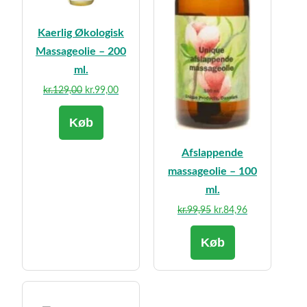
Kaerlig Økologisk
Massageolie – 200
ml.
Den
Den
kr.
129,00
kr.
99,00
oprindelige
aktuelle
Køb
pris
pris
var:
er:
Afslappende
kr.129,00.
kr.99,00.
massageolie – 100
ml.
Den
Den
kr.
99,95
kr.
84,96
oprindelige
aktuelle
Køb
pris
pris
var:
er:
kr.99,95.
kr.84,96.