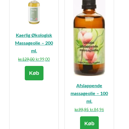
Kaerlig Økologisk
Massageolie – 200
ml.
Den
Den
kr.
129,00
kr.
99,00
oprindelige
aktuelle
Køb
pris
pris
var:
er:
Afslappende
kr.129,00.
kr.99,00.
massageolie – 100
ml.
Den
Den
kr.
99,95
kr.
84,96
oprindelige
aktuelle
Køb
pris
pris