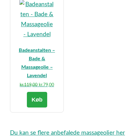
Badeanstalten –
Bade &
Massageolie –
Lavendel
Den
Den
kr.
119,00
kr.
79,00
oprindelige
aktuelle
Køb
pris
pris
var:
er:
kr.119,00.
kr.79,00.
Du kan se flere anbefalede massageolier her