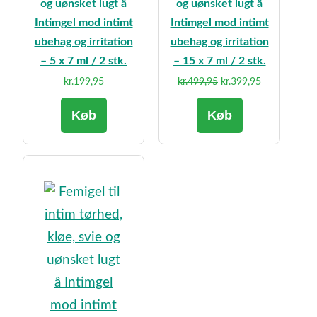
og uønsket lugt â
og uønsket lugt â
Intimgel mod intimt
Intimgel mod intimt
ubehag og irritation
ubehag og irritation
– 5 x 7 ml / 2 stk.
– 15 x 7 ml / 2 stk.
Den
Den
kr.
199,95
kr.
499,95
kr.
399,95
oprindelige
aktuelle
Køb
Køb
pris
pris
var:
er:
kr.499,95.
kr.399,95.