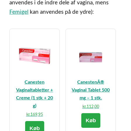
anvendes i de indre dele af vagina, mens
Femigel
kan anvendes på de ydre):
Canesten
CanestenÂ®
Vaginaltabletter +
Vaginal Tablet 500
Creme (1 stk + 20
mg – 1 stk.
g)
kr.
112,00
kr.
169,95
Køb
Køb