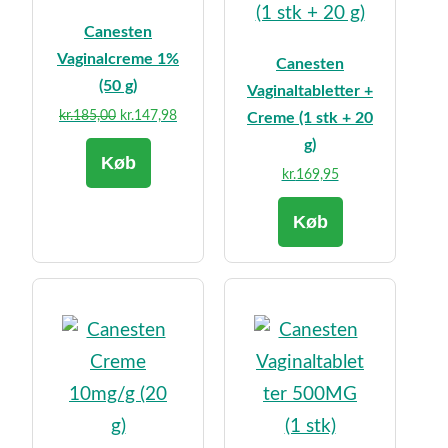
Canesten
Vaginalcreme 1%
Canesten
(50 g)
Vaginaltabletter +
Den
Den
kr.
185,00
kr.
147,98
Creme (1 stk + 20
oprindelige
aktuelle
g)
Køb
pris
pris
kr.
169,95
var:
er:
kr.185,00.
kr.147,98.
Køb