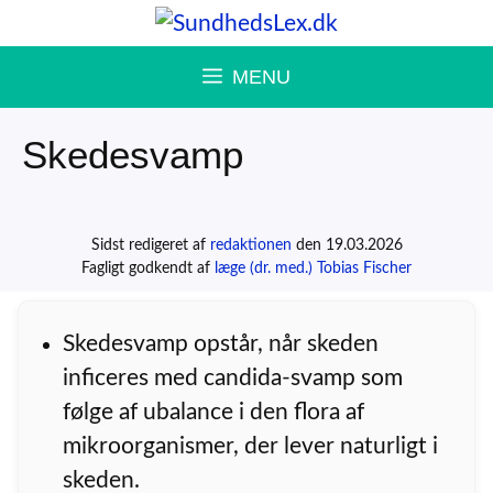
Hop
til
MENU
indhold
Skedesvamp
Sidst redigeret af
redaktionen
den 19.03.2026
Fagligt godkendt af
læge (dr. med.) Tobias Fischer
Skedesvamp opstår, når skeden
inficeres med candida-svamp som
følge af ubalance i den flora af
mikroorganismer, der lever naturligt i
skeden.