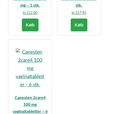
mg – 1 stk.
stk.
kr.
112,00
kr.
157,95
Køb
Køb
Canesten 2care4
100 mg
vaginaltabletter – 6