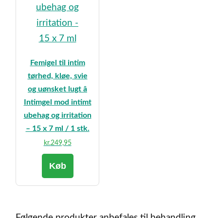
Femigel til intim
tørhed, kløe, svie
og uønsket lugt â
Intimgel mod intimt
ubehag og irritation
– 15 x 7 ml / 1 stk.
kr.
249,95
Køb
Følgende produkter anbefales til behandling