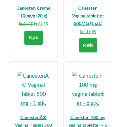
Canesten Creme
Canesten
10mg/g (20 g)
Vaginaltabletter
500MG (1 stk)
Den
Den
kr.
64,95
kr.
62,95
oprindelige
aktuelle
kr.
119,95
Køb
pris
pris
var:
er:
Køb
kr.64,95.
kr.62,95.
CanestenÂ®
Canesten 100 mg
Vaginal Tablet 500
vaginaltabletter – 6