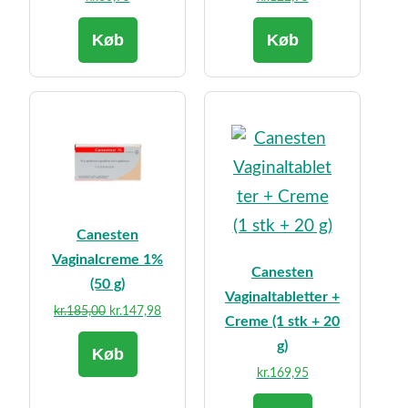
Køb
Køb
Canesten
Vaginalcreme 1%
Canesten
(50 g)
Vaginaltabletter +
Den
Den
kr.
185,00
kr.
147,98
Creme (1 stk + 20
oprindelige
aktuelle
g)
Køb
pris
pris
kr.
169,95
var:
er:
kr.185,00.
kr.147,98.