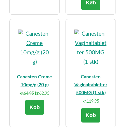
Køb
Canesten Creme
Canesten
10mg/g (20 g)
Vaginaltabletter
500MG (1 stk)
Den
Den
kr.
64,95
kr.
62,95
oprindelige
aktuelle
kr.
119,95
Køb
pris
pris
var:
er:
Køb
kr.64,95.
kr.62,95.