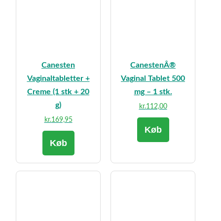
Canesten
CanestenÂ®
Vaginaltabletter +
Vaginal Tablet 500
Creme (1 stk + 20
mg – 1 stk.
g)
kr.
112,00
kr.
169,95
Køb
Køb