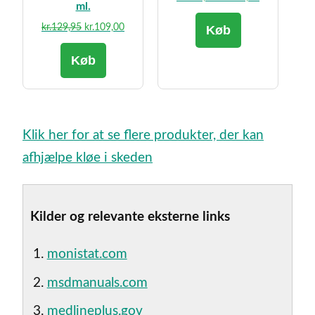
ml.
oprindelige
aktuelle
Den
Den
kr.
129,95
kr.
109,00
Køb
pris
pris
oprindelige
aktuelle
var:
er:
Køb
pris
pris
kr.129,95.
kr.123,50.
var:
er:
kr.129,95.
kr.109,00.
Klik her for at se flere produkter, der kan
afhjælpe kløe i skeden
Kilder og relevante eksterne links
monistat.com
msdmanuals.com
medlineplus.gov