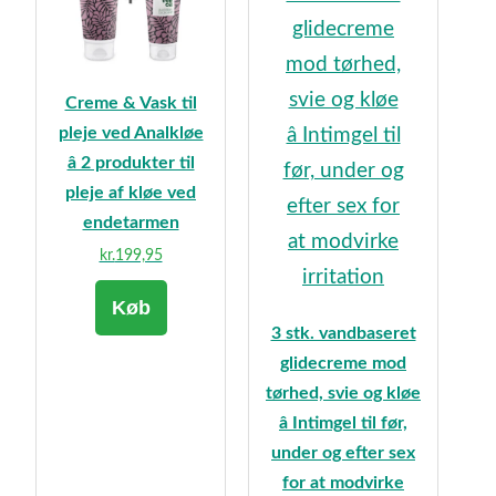
Creme & Vask til
pleje ved Analkløe
â 2 produkter til
pleje af kløe ved
endetarmen
kr.
199,95
Køb
3 stk. vandbaseret
glidecreme mod
tørhed, svie og kløe
â Intimgel til før,
under og efter sex
for at modvirke