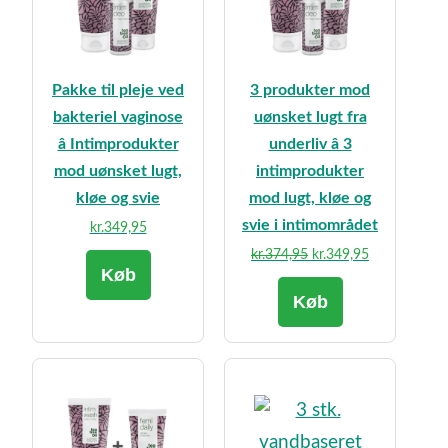
Pakke til pleje ved
3 produkter mod
bakteriel vaginose
uønsket lugt fra
â Intimprodukter
underliv â 3
mod uønsket lugt,
intimprodukter
kløe og svie
mod lugt, kløe og
svie i intimområdet
kr.
349,95
Den
Den
kr.
374,95
kr.
349,95
Køb
oprindelige
aktuelle
Køb
pris
pris
var:
er:
kr.374,95.
kr.349,95.