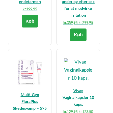
endetarmen
under og efter sex
for at modvirke
kr.
199,95
irritation
Køb
Den
Den
kr.
359,95
kr.
299,95
oprindelige
aktuelle
Køb
pris
pris
var:
er:
kr.359,95.
kr.299,95.
Vivag
Multi-Gyn
Vaginalkapsler 10
FloraPlus
kaps.
Skedesvamp – 5×5
Den
Den
kr.
129,95
kr.
123,50