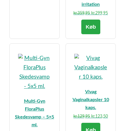
irritation
Den
Den
kr.
359,95
kr.
299,95
oprindelige
aktuelle
Køb
pris
pris
var:
er:
kr.359,95.
kr.299,95.
Vivag
Vaginalkapsler 10
Multi-Gyn
kaps.
FloraPlus
Den
Den
kr.
129,95
kr.
123,50
Skedesvamp – 5×5
oprindelige
aktuelle
ml.
Køb
pris
pris