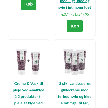
mod lugt, kløe og
Køb
svie i intimområdet
Den
Den
kr.
374,95
kr.
349,95
oprindelige
aktuelle
Køb
pris
pris
var:
er:
kr.374,95.
kr.349,95.
Creme & Vask til
3 stk. vandbaseret
pleje ved Analkløe
glidecreme mod
â 2 produkter til
tørhed, svie og kløe
pleje af kløe ved
â Intimgel til før,