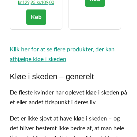
Den
Den
kr.
129,95
kr.
109,00
var:
er:
oprindelige
aktuelle
kr.129,95.
kr.123,50.
Køb
pris
pris
var:
er:
kr.129,95.
kr.109,00.
Klik her for at se flere produkter, der kan
afhjælpe kløe i skeden
Kløe i skeden – generelt
De fleste kvinder har oplevet kløe i skeden på
et eller andet tidspunkt i deres liv.
Det er ikke sjovt at have kløe i skeden – og
det bliver bestemt ikke bedre af, at man hele