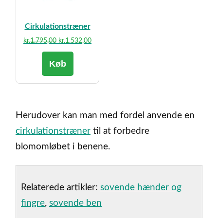
Cirkulationstræner
Den
Den
kr.
1.795,00
kr.
1.532,00
oprindelige
aktuelle
Køb
pris
pris
var:
er:
kr.1.795,00.
kr.1.532,00.
Herudover kan man med fordel anvende en
cirkulationstræner
til at forbedre
blomomløbet i benene.
Relaterede artikler:
sovende hænder og
fingre
,
sovende ben