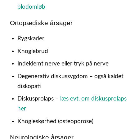
blodomløb
Ortopædiske årsager
Rygskader
Knoglebrud
Indeklemt nerve eller tryk på nerve
Degenerativ diskussygdom – også kaldet
diskopati
Diskusprolaps –
læs evt. om diskusprolaps
her
Knogleskørhed (osteoporose)
Neurologiske årsager