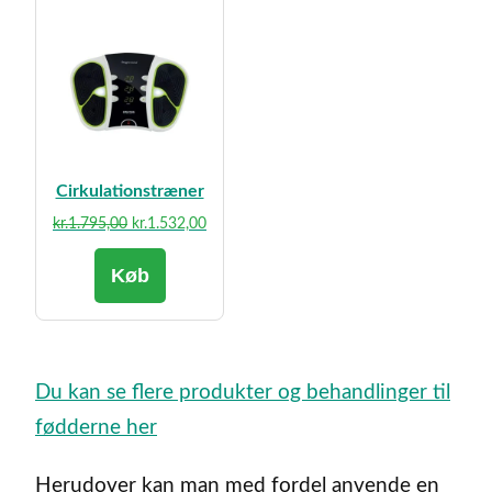
Cirkulationstræner
Den
Den
kr.
1.795,00
kr.
1.532,00
oprindelige
aktuelle
Køb
pris
pris
var:
er:
kr.1.795,00.
kr.1.532,00.
Du kan se flere produkter og behandlinger til
fødderne her
Herudover kan man med fordel anvende en