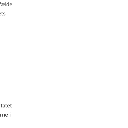
lfælde
ets
tatet
rne i