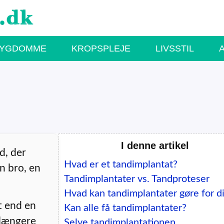
SYGDOMME
KROPSPLEJE
LIVSSTIL
I denne artikel
d, der
Hvad er et tandimplantat?
n bro, en
Tandimplantater vs. Tandproteser
Hvad kan tandimplantater gøre for d
t end en
Kan alle få tandimplantater?
 længere
Selve tandimplantationen