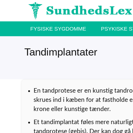
Hop
til
indhold
FYSISKE SYGDOMME
PSYKISKE 
Tandimplantater
En tandprotese er en kunstig tandro
skrues ind i kæben for at fastholde e
krone eller kunstige tænder.
Et tandimplantat føles mere naturlig
tandprotese (gebis). Der kan dog gå