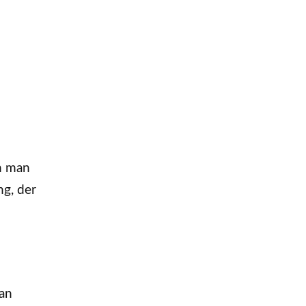
an man
ng, der
man