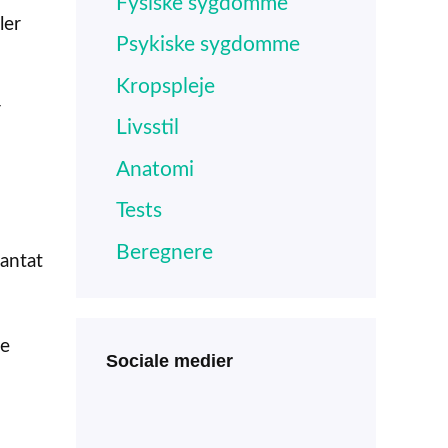
Fysiske sygdomme
ler
Psykiske sygdomme
Kropspleje
r
Livsstil
Anatomi
Tests
Beregnere
lantat
ne
Sociale medier