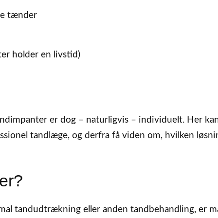
de tænder
r holder en livstid)
andimpanter er dog – naturligvis – individuelt. Her k
sionel tandlæge, og derfra få viden om, hvilken løsni
ter?
rmal tandudtrækning eller anden tandbehandling, er 