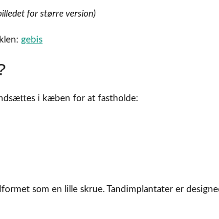
billedet for større version)
iklen:
gebis
?
ndsættes i kæben for at fastholde:
dformet som en lille skrue. Tandimplantater er designed