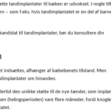
te tandimplantater til kæben er udvokset. I nogle ti
 – som f.eks. hvis tandimplantatet er en del af barn
kandidat til tandimplantater, bør du konsultere din
n
et indsættes, afhænger af kæbebenets tilstand. Men
ndimplantater om hinanden.
lertid den unikke støtte til de nye tænder, som implan
sen (helingsperioden) vare flere måneder, fordi knogle
atet.