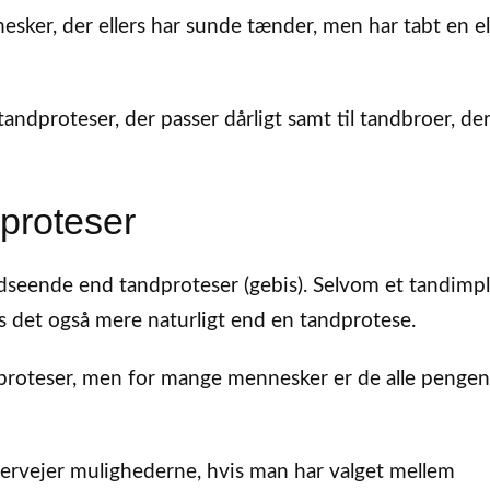
esker, der ellers har sunde tænder, men har tabt en el
 tandproteser, der passer dårligt samt til tandbroer, de
proteser
udseende end tandproteser (gebis). Selvom et tandimp
les det også mere naturligt end en tandprotese.
dproteser, men for mange mennesker er de alle penge
ervejer mulighederne, hvis man har valget mellem