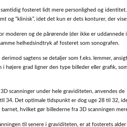
samtidig fosteret lidt mere personlighed og identitet.
t og “klinisk”, idet det kun er dets konturer, der vise
for moderen og de pårørende (der ikke er uddannede i
t samme helhedsindtryk af fosteret som sonografen.
derimod sagtens se detaljer som f.eks. lemmer, ansig
 i højere grad ligner den type billeder eller grafik, s
e 3D scanninger under hele graviditeten, anvendes de
til 34. Det optimale tidspunkt er dog uge 28 til 32, id
barnet, hvilket gør billederne fra 3D scanningen mere
ingen til senere i graviditeten, er at fosterets alder