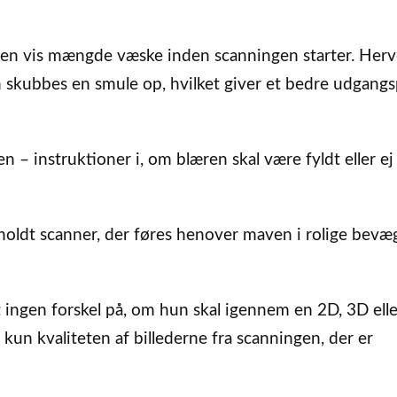
ke en vis mængde væske inden scanningen starter. Her
n skubbes en smule op, hvilket giver et bedre udgang
n – instruktioner i, om blæren skal være fyldt eller ej
dholdt scanner, der føres henover maven i rolige bevæg
ingen forskel på, om hun skal igennem en 2D, 3D ell
un kvaliteten af billederne fra scanningen, der er