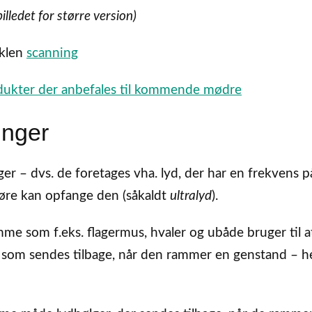
billedet for større version)
iklen
scanning
dukter der anbefales til kommende mødre
inger
ger – dvs. de foretages vha. lyd, der har en frekvens 
s øre kan opfange den (såkaldt
ultralyd
).
mme som f.eks. flagermus, hvaler og ubåde bruger til a
som sendes tilbage, når den rammer en genstand – h