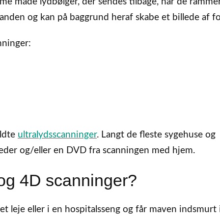
me måde lydbølger, der sendes tilbage, når de ramme
anden og kan på baggrund heraf skabe et billede af fo
nninger:
aldte
ultralydsscanninger
. Langt de fleste sygehuse og
illeder og/eller en DVD fra scanningen med hjem.
 og 4D scanninger?
et leje eller i en hospitalsseng og får maven indsmurt 