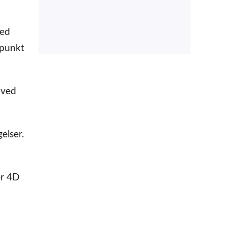
ved
spunkt
 ved
elser.
er 4D