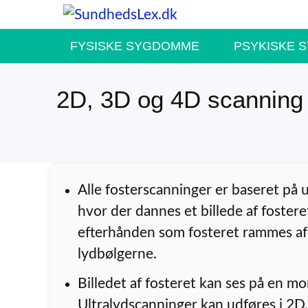
Hop
til
FYSISKE SYGDOMME
PSYKISKE 
indhold
2D, 3D og 4D scanning
Alle fosterscanninger er baseret på u
hvor der dannes et billede af fostere
efterhånden som fosteret rammes af
lydbølgerne.
Billedet af fosteret kan ses på en mo
Ultralydscanninger kan udføres i 2D,