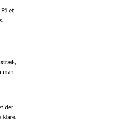
 På et
s.
tstræk,
om man
et der
 klare.