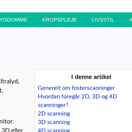
SYGDOMME
KROPSPLEJE
LIVSSTIL
I denne artikel
ltralyd,
Generelt om fosterscanninger
t,
Hvordan foregår 2D, 3D og 4D
scanninger?
2D scanning
nitor.
3D scanning
 3D eller
4D scanning