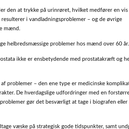
r den at trykke på urinrøret, hvilket medfører en vis
 resulterer i vandladningsproblemer – og de øvrige
le mænd.
elige helbredsmæssige problemer hos mænd over 60 år.
prostata ikke er ensbetydende med prostatakræft og he
r af problemer – den ene type er medicinske komplika
rakter. De hverdagslige udfordringer med en forstørr
problemer gør det besværligt at tage i biografen eller
tage væske på strategisk gode tidspunkter, samt und