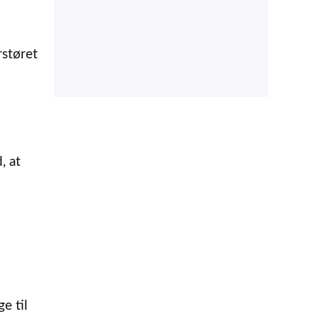
rstøret
, at
e til