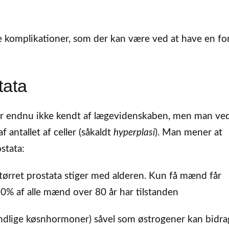
e komplikationer, som der kan være ved at have en fo
tata
, er endnu ikke kendt af lægevidenskaben, men man ved
f antallet af celler (såkaldt
hyperplasi
). Man mener at
stata:
tørret prostata stiger med alderen. Kun få mænd får
 90% af alle mænd over 80 år har tilstanden
lige køsnhormoner) såvel som østrogener kan bidrag