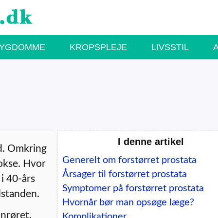
SYGDOMME
KROPSPLEJE
LIVSSTIL
I denne artikel
d. Omkring
Generelt om forstørret prostata
vokse. Hvor
Årsager til forstørret prostata
i 40-års
Symptomer på forstørret prostata
lstanden.
Hvornår bør man opsøge læge?
inrøret,
Komplikationer