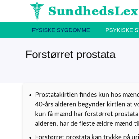
Hop
til
indhold
FYSISKE SYGDOMME
PSYKISKE 
Forstørret prostata
Prostatakirtlen findes kun hos mæn
40-års alderen begynder kirtlen at 
kun få mænd har forstørret prostata 
alderen, har de fleste ældre mænd ti
Forstørret prostata kan trykke på ur