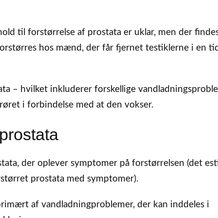
hold til forstørrelse af prostata er uklar, men der find
rstørres hos mænd, der får fjernet testiklerne i en tid
ta – hvilket inkluderer forskellige vandladningsprobl
nrøret i forbindelse med at den vokser.
prostata
tata, der oplever symptomer på forstørrelsen (det es
orstørret prostata med symptomer).
rimært af vandladningproblemer, der kan inddeles i