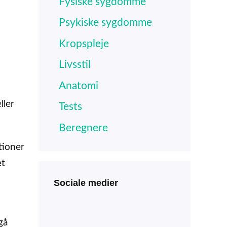
Fysiske sygdomme
Psykiske sygdomme
Kropspleje
Livsstil
Anatomi
ller
Tests
Beregnere
tioner
et
Sociale medier
gå