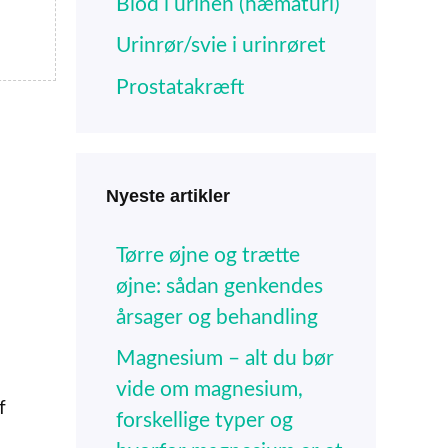
Blod i urinen (hæmaturi)
Urinrør/svie i urinrøret
Prostatakræft
Nyeste artikler
Tørre øjne og trætte
øjne: sådan genkendes
årsager og behandling
Magnesium – alt du bør
vide om magnesium,
f
forskellige typer og