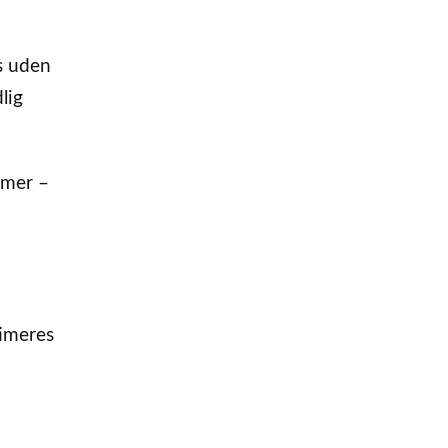
es uden
lig
emer –
timeres