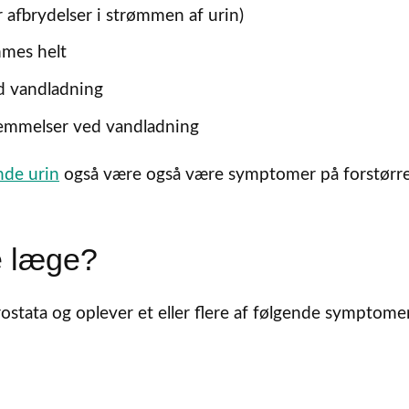
ler afbrydelser i strømmen af urin)
mmes helt
d vandladning
nemmelser ved vandladning
nde urin
også være også være symptomer på forstørr
e læge?
ostata og oplever et eller flere af følgende symptome