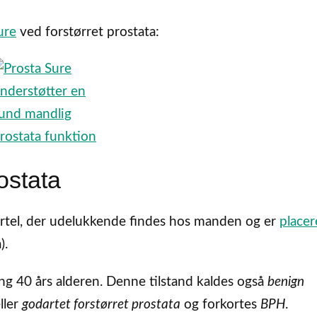
ure
ved forstørret prostata:
ostata
kirtel, der udelukkende findes hos manden og er
placer
).
ing 40 års alderen. Denne tilstand kaldes også
benign
ller
godartet forstørret prostata
og forkortes
BPH
.