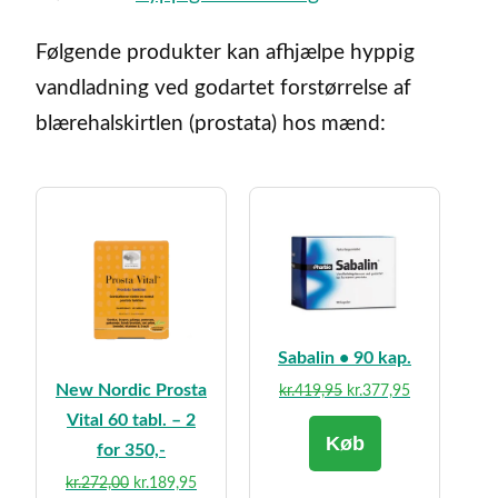
Følgende produkter kan afhjælpe hyppig
vandladning ved godartet forstørrelse af
blærehalskirtlen (prostata) hos mænd:
Sabalin • 90 kap.
New Nordic Prosta
Den
Den
kr.
419,95
kr.
377,95
oprindelige
aktuelle
Vital 60 tabl. – 2
Køb
pris
pris
for 350,-
var:
er:
Den
Den
kr.
272,00
kr.
189,95
kr.419,95.
kr.377,95.