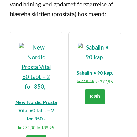
vandladning ved godartet forstørrelse af
blærehalskirtlen (prostata) hos mænd:
Sabalin • 90 kap.
Den
Den
kr.
419,95
kr.
377,95
oprindelige
aktuelle
Køb
pris
pris
New Nordic Prosta
var:
er:
kr.419,95.
kr.377,95.
Vital 60 tabl. – 2
for 350,-
Den
Den
kr.
272,00
kr.
189,95
oprindelige
aktuelle