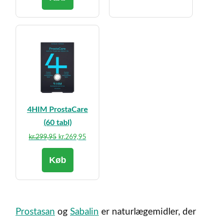
var:
er:
kr.272,00.
kr.189,95.
4HIM ProstaCare
(60 tabl)
Den
Den
kr.
299,95
kr.
269,95
oprindelige
aktuelle
Køb
pris
pris
var:
er:
kr.299,95.
kr.269,95.
Prostasan
og
Sabalin
er naturlægemidler, der