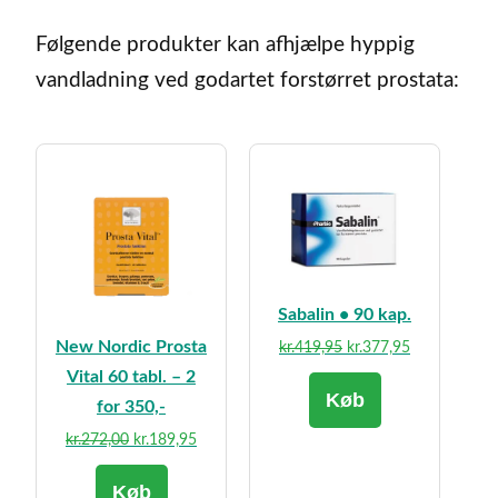
Følgende produkter kan afhjælpe hyppig
vandladning ved godartet forstørret prostata:
Sabalin • 90 kap.
New Nordic Prosta
Den
Den
kr.
419,95
kr.
377,95
oprindelige
aktuelle
Vital 60 tabl. – 2
Køb
pris
pris
for 350,-
var:
er:
Den
Den
kr.
272,00
kr.
189,95
kr.419,95.
kr.377,95.
oprindelige
aktuelle
Køb
pris
pris