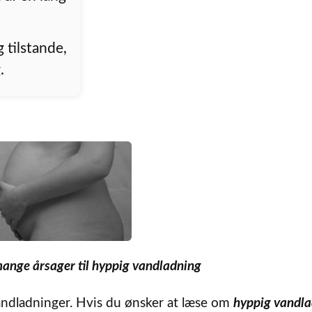
 tilstande,
.
mange årsager til hyppig vandladning
vandladninger. Hvis du ønsker at læse om
hyppig vandl