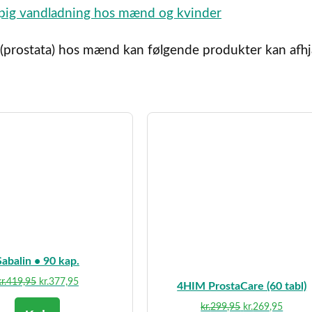
pig vandladning hos mænd og kvinder
n (prostata) hos mænd kan følgende produkter kan afh
Sabalin • 90 kap.
Den
Den
r.
419,95
kr.
377,95
4HIM ProstaCare (60 tabl)
oprindelige
aktuelle
Den
Den
kr.
299,95
kr.
269,95