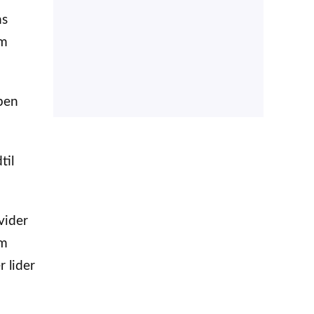
ns
om
ppen
til
vider
om
r lider