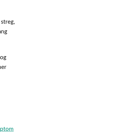
 streg,
ang
 og
mer
ptom