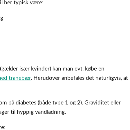
l her typisk være:
ng
 (gælder især kvinder) kan man evt. købe en
med tranebær
. Herudover anbefales det naturligvis, a
 på diabetes (både type 1 og 2). Graviditet eller
ger til hyppig vandladning.
re: