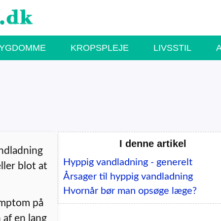
SYGDOMME
KROPSPLEJE
LIVSSTIL
I denne artikel
andladning
Hyppig vandladning - generelt
ler blot at
Årsager til hyppig vandladning
Hvornår bør man opsøge læge?
symptom på
 af en lang