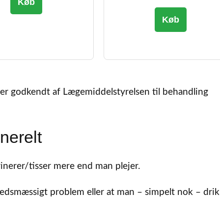
Køb
pris
pris
oprindelige
aktuell
var:
er:
Køb
pris
pris
kr.419,95.
kr.377,95.
var:
er:
kr.299,95.
kr.269,
 er godkendt af Lægemiddelstyrelsen til behandling
nerelt
inerer/tisser mere end man plejer.
edsmæssigt problem eller at man – simpelt nok – drik