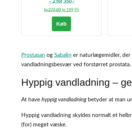
– 2 for 350,-
Den
Den
kr.
272,00
kr.
189,95
oprindelige
aktuelle
Køb
pris
pris
var:
er:
kr.272,00.
kr.189,95.
Prostasan
og
Sabalin
er naturlægemidler, der
vandladningsbesvær ved forstørret prostata.
Hyppig vandladning – ge
At have
hyppig vandladning
betyder at man ur
Hyppig vandladning skyldes normalt et helbr
(for) meget væske.