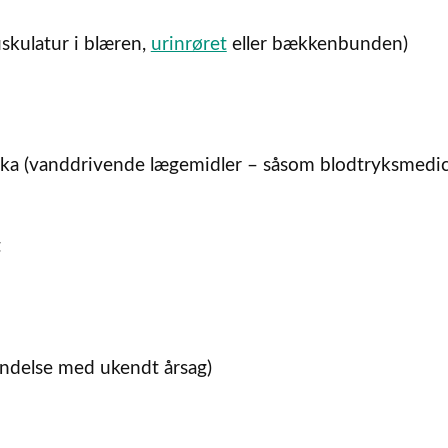
skulatur i blæren,
urinrøret
eller bækkenbunden)
tika (vanddrivende lægemidler – såsom blodtryksmedic
t
tændelse med ukendt årsag)