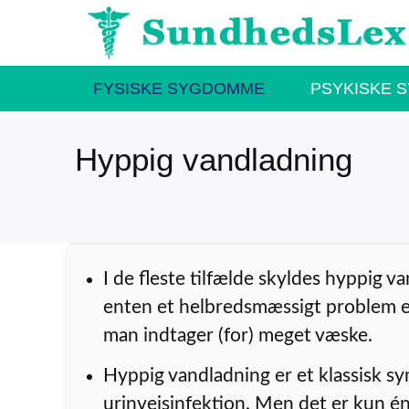
Hop
til
indhold
FYSISKE SYGDOMME
PSYKISKE 
Hyppig vandladning
I de fleste tilfælde skyldes hyppig v
enten et helbredsmæssigt problem el
man indtager (for) meget væske.
Hyppig vandladning er et klassisk 
urinvejsinfektion. Men det er kun én