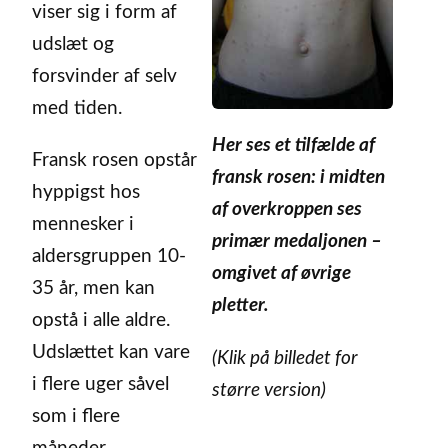
viser sig i form af
udslæt og
forsvinder af selv
med tiden.
Her ses et tilfælde af
Fransk rosen opstår
fransk rosen: i midten
hyppigst hos
af overkroppen ses
mennesker i
primær medaljonen –
aldersgruppen 10-
omgivet af øvrige
35 år, men kan
pletter.
opstå i alle aldre.
Udslættet kan vare
(Klik på billedet for
i flere uger såvel
større version)
som i flere