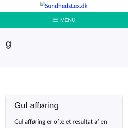
Hop
til
MENU
indhold
g
Gul afføring
Gul afføring er ofte et resultat af en