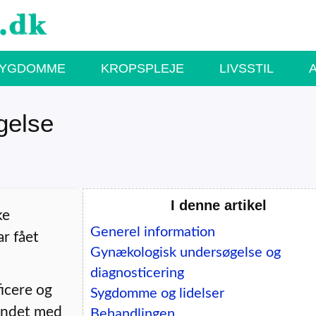
SYGDOMME
KROPSPLEJE
LIVSSTIL
gelse
I denne artikel
ke
Generel information
ar fået
Gynækologisk undersøgelse og
diagnosticering
ficere og
Sygdomme og lidelser
bundet med
Behandlingen