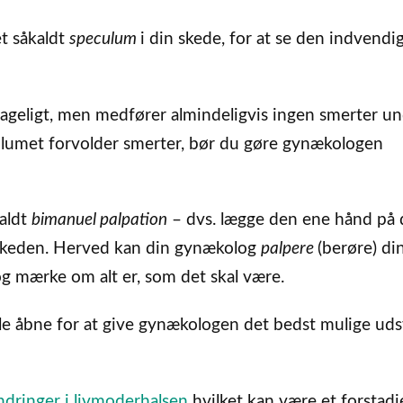
et såkaldt
speculum
i din skede, for at se den indvendi
geligt, men medfører almindeligvis ingen smerter u
lumet forvolder smerter, bør du gøre gynækologen
aldt
bimanuel palpation
– dvs. lægge den ene hånd på 
 skeden. Herved kan din gynækolog
palpere
(berøre) di
g mærke om alt er, som det skal være.
 åbne for at give gynækologen det bedst mulige udsy
ndringer i livmoderhalsen
hvilket kan være et forstadie