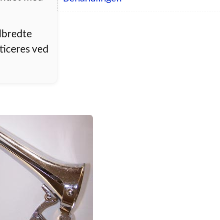
dbredte
sticeres ved