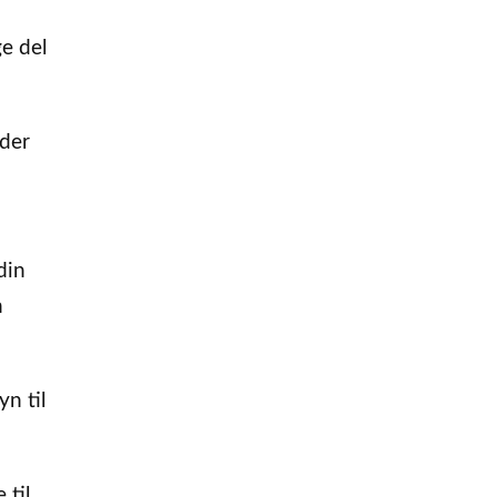
ge del
nder
din
n
n til
 til