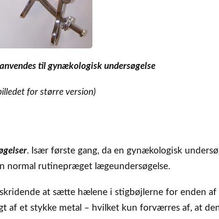
 anvendes til gynækologisk undersøgelse
billedet for større version)
øgelser
. Især første gang, da en gynækologisk undersø
en normal rutinepræget lægeundersøgelse.
ridende at sætte hælene i stigbøjlerne for enden af
øgt af et stykke metal – hvilket kun forværres af, at de