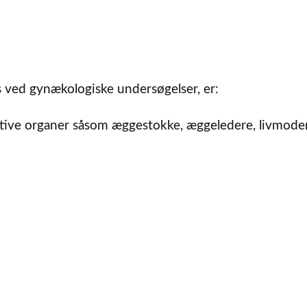
s ved gynækologiske undersøgelser, er:
uktive organer såsom æggestokke, æggeledere, livmoder