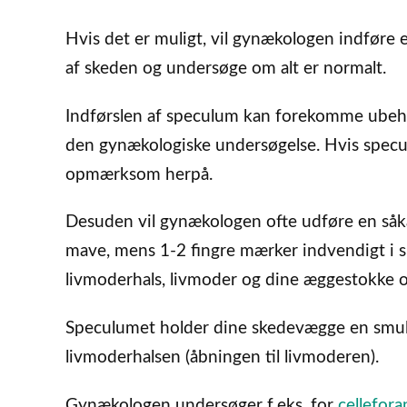
Hvis det er muligt, vil gynækologen indføre 
af skeden og undersøge om alt er normalt.
Indførslen af speculum kan forekomme ubeha
den gynækologiske undersøgelse. Hvis specu
opmærksom herpå.
Desuden vil gynækologen ofte udføre en såk
mave, mens 1-2 fingre mærker indvendigt i
livmoderhals, livmoder og dine æggestokke o
Speculumet holder dine skedevægge en smule
livmoderhalsen (åbningen til livmoderen).
Gynækologen undersøger f.eks. for
cellefora