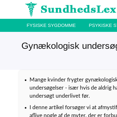
Hop
til
indhold
FYSISKE SYGDOMME
PSYKISKE 
Gynækologisk undersø
Mange kvinder frygter gynækologis
undersøgelser - især hvis de aldrig h
undersøgt underlivet før.
I denne artikel forsøger vi at afmysti
aflive nogle af de myter, der er for