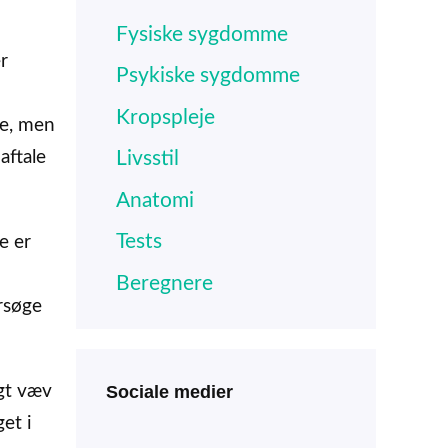
Fysiske sygdomme
r
Psykiske sygdomme
Kropspleje
ge, men
Livsstil
aftale
Anatomi
Tests
e er
Beregnere
rsøge
Sociale medier
igt væv
et i