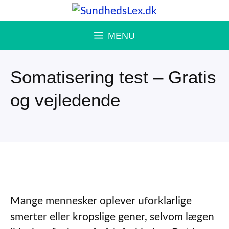
Hop
til
MENU
indhold
Somatisering test – Gratis
og vejledende
Mange mennesker oplever uforklarlige
smerter eller kropslige gener, selvom lægen