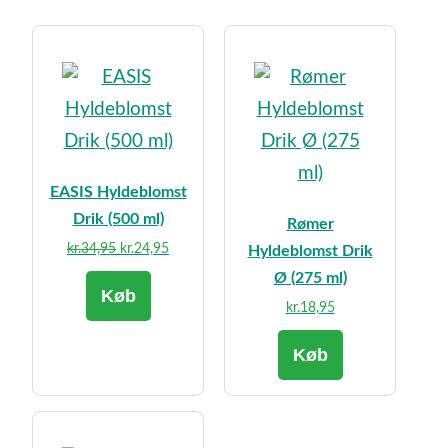
EASIS Hyldeblomst
Drik (500 ml)
Rømer
Den
Den
kr.
34,95
kr.
24,95
Hyldeblomst Drik
oprindelige
aktuelle
Ø (275 ml)
Køb
pris
pris
kr.
18,95
var:
er:
kr.34,95.
kr.24,95.
Køb