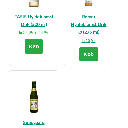
EASIS Hyldeblomst
Rømer
Drik (500 ml)
Hyldeblomst Drik
Ø (275 ml)
Den
Den
kr.
34,95
kr.
24,95
oprindelige
aktuelle
kr.
18,95
Køb
pris
pris
var:
er:
Køb
kr.34,95.
kr.24,95.
Søbogaard