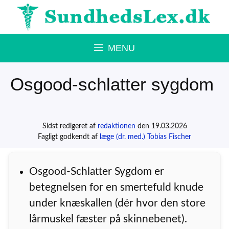
Hop
til
indhold
MENU
Osgood-schlatter sygdom
Sidst redigeret af
redaktionen
den 19.03.2026
Fagligt godkendt af
læge (dr. med.) Tobias Fischer
Osgood-Schlatter Sygdom er
betegnelsen for en smertefuld knude
under knæskallen (dér hvor den store
lårmuskel fæster på skinnebenet).