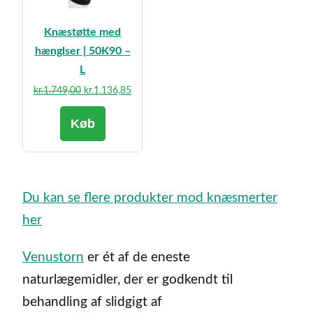
Knæstøtte med
hænglser | 50K90 –
L
Den
Den
kr.
1.749,00
kr.
1.136,85
oprindelige
aktuelle
Køb
pris
pris
var:
er:
kr.1.749,00.
kr.1.136,85.
Du kan se flere produkter mod knæsmerter
her
Venustorn
er ét af de eneste
naturlægemidler, der er godkendt til
behandling af slidgigt af