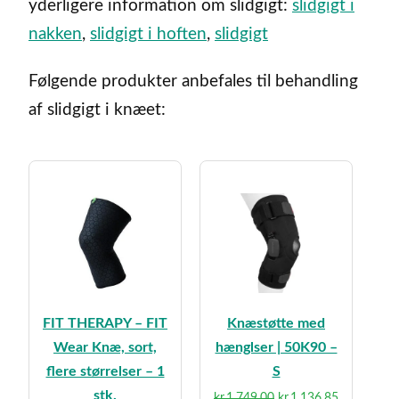
yderligere information om slidgigt:
slidgigt i
nakken
,
slidgigt i hoften
,
slidgigt
Følgende produkter anbefales til behandling
af slidgigt i knæet:
FIT THERAPY – FIT
Knæstøtte med
Wear Knæ, sort,
hænglser | 50K90 –
flere størrelser – 1
S
stk.
Den
Den
kr.
1.749,00
kr.
1.136,85