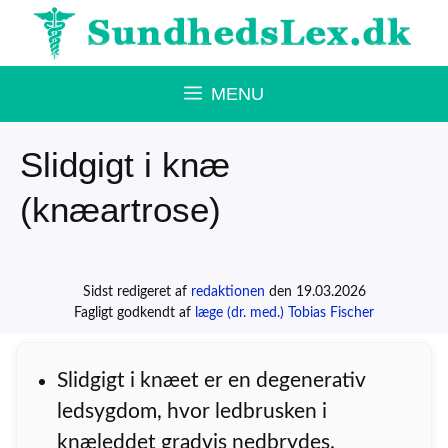
Hop
til
indhold
MENU
Slidgigt i knæ
(knæartrose)
Sidst redigeret af
redaktionen
den 19.03.2026
Fagligt godkendt af
læge (dr. med.) Tobias Fischer
Slidgigt i knæet er en degenerativ
ledsygdom, hvor ledbrusken i
knæleddet gradvis nedbrydes.