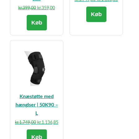
oprindelige
aktuelle
Den
Den
kr.
399,00
kr.
359,00
Køb
pris
pris
oprindelige
aktuelle
var:
er:
Køb
pris
pris
kr.1.749,00.
kr.1.136,85
var:
er:
kr.399,00.
kr.359,00.
Knæstøtte med
hænglser | 50K90 –
L
Den
Den
kr.
1.749,00
kr.
1.136,85
oprindelige
aktuelle
Køb
pris
pris