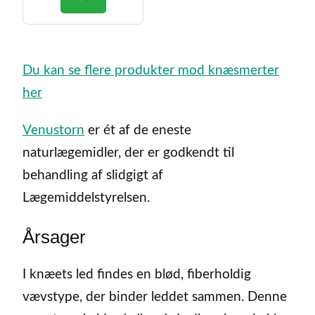
var:
er:
kr.1.749,00.
kr.1.136,85.
Du kan se flere produkter mod knæsmerter
her
Venustorn
er ét af de eneste
naturlægemidler, der er godkendt til
behandling af slidgigt af
Lægemiddelstyrelsen.
Årsager
I knæets led findes en blød, fiberholdig
vævstype, der binder leddet sammen. Denne