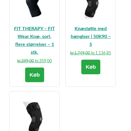
FIT THERAPY – FIT
Knæstøtte med
Wear Knæ, sort,
hænglser | 50K90 –
flere størrelser – 1
S
stk.
Den
Den
kr.
1.749,00
kr.
1.136,85
oprindelige
aktuelle
Den
Den
kr.
399,00
kr.
359,00
Køb
pris
pris
oprindelige
aktuelle
var:
er:
Køb
pris
pris
kr.1.749,00.
kr.1.136,85
var:
er:
kr.399,00.
kr.359,00.