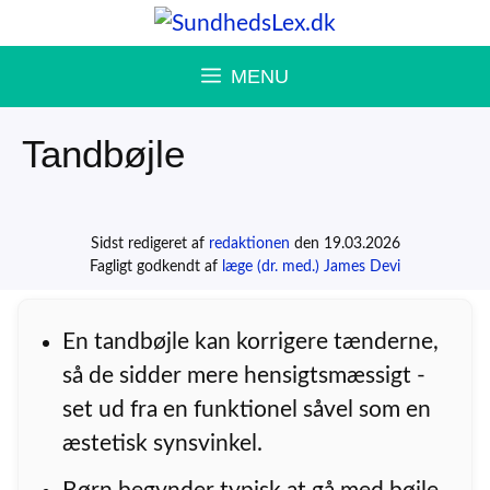
Hop
til
MENU
indhold
Tandbøjle
Sidst redigeret af
redaktionen
den 19.03.2026
Fagligt godkendt af
læge (dr. med.) James Devi
En tandbøjle kan korrigere tænderne,
så de sidder mere hensigtsmæssigt -
set ud fra en funktionel såvel som en
æstetisk synsvinkel.