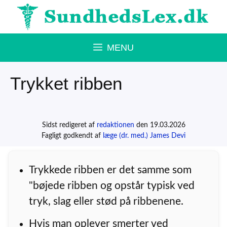
Hop
til
indhold
MENU
Trykket ribben
Sidst redigeret af
redaktionen
den 19.03.2026
Fagligt godkendt af
læge (dr. med.) James Devi
Trykkede ribben er det samme som
"bøjede ribben og opstår typisk ved
tryk, slag eller stød på ribbenene.
Hvis man oplever smerter ved