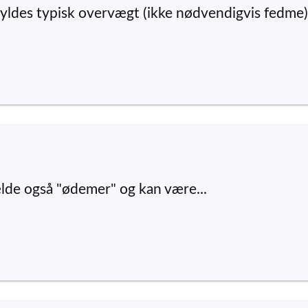
yldes typisk overvægt (ikke nødvendigvis fedme).
ælde også "ødemer" og kan være...