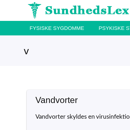
Hop
til
indhold
FYSISKE SYGDOMME
PSYKISKE 
v
Vandvorter
Vandvorter skyldes en virusinfektio