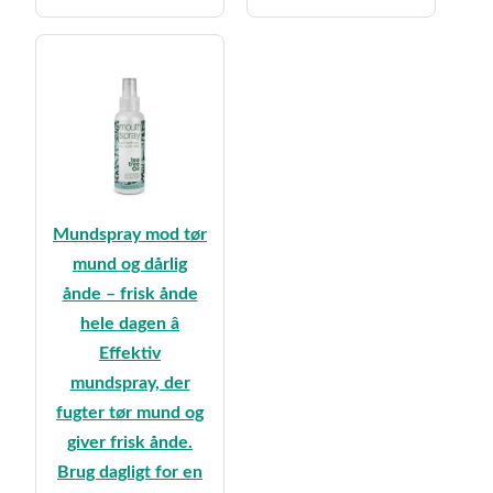
kr.249,95.
kr.199,95.
Mundspray mod tør
mund og dårlig
ånde – frisk ånde
hele dagen â
Effektiv
mundspray, der
fugter tør mund og
giver frisk ånde.
Brug dagligt for en