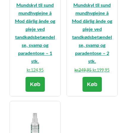
Mundskyl til sund
Mundskyl til sund
mundhygiejne â
mundhygiejne â
Mod dårlig ånde og
Mod dårlig ånde og
pleje ved
pleje ved
tandkødsbetændel
tandkødsbetændel
se, svamp og
se, svamp og
paradentose – 1
paradentose – 2
stk.
stk.
Den
Den
kr.
124,95
kr.
249,95
kr.
199,95
oprindelige
aktuelle
Køb
Køb
pris
pris
var:
er:
kr.249,95.
kr.199,95.