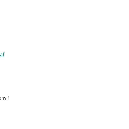
af
om i