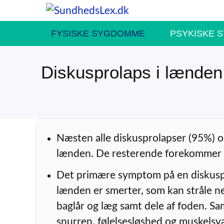
Hop
til
FYSISKE SYGDOMME
PSYKISKE 
indhold
Diskusprolaps i lænden
Næsten alle diskusprolapser (95%) o
lænden. De resterende forekommer 
Det primære symptom på en diskusp
lænden er smerter, som kan stråle ne
baglår og læg samt dele af foden. Sa
snurren, følelsesløshed og muskels