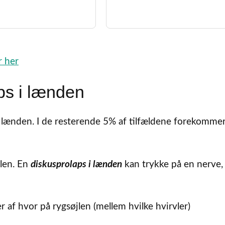
r her
ps i lænden
i lænden. I de resterende 5% af tilfældene forekomme
jlen. En
diskusprolaps i lænden
kan trykke på en nerve,
af hvor på rygsøjlen (mellem hvilke hvirvler)