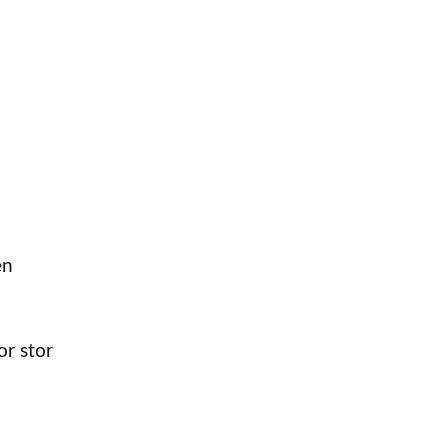
en
or stor