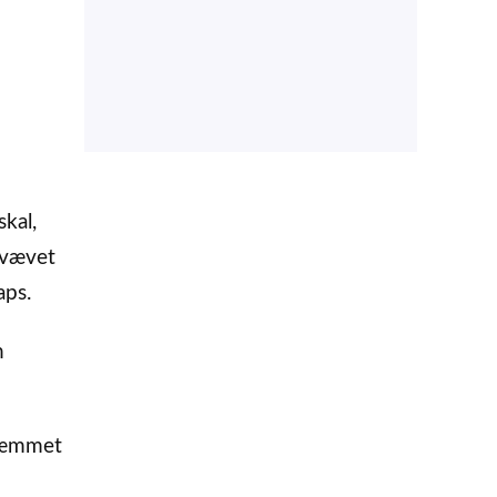
kal,
evævet
aps.
n
/hæmmet