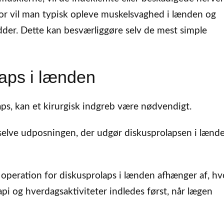
for vil man typisk opleve muskelsvaghed i lænden og
ødder. Dette kan besværliggøre selv de mest simple
laps i lænden
ps, kan et kirurgisk indgreb være nødvendigt.
 selve udposningen, der udgør diskusprolapsen i lænd
operation for diskusprolaps i lænden afhænger af, hv
pi og hverdagsaktiviteter indledes først, når lægen