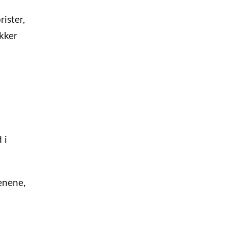
ister,
kker
 i
enene,