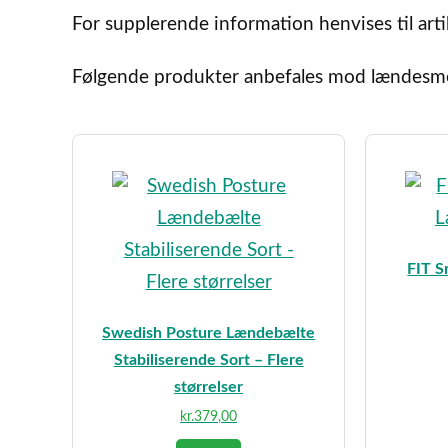
For supplerende information henvises til art
Følgende produkter anbefales mod lændesme
FIT S
Swedish Posture Lændebælte
Stabiliserende Sort – Flere
størrelser
kr.
379,00