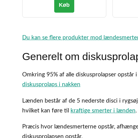
Køb
Du kan se flere produkter mod lændesmerte
Generelt om diskusprola
Omkring 95% af alle diskusprolapser opstår 
diskusprolaps i nakken
Lænden består af de 5 nederste disci i rygsø
hvilket kan føre til
kraftige smerter i lænden
.
Præcis hvor lændesmerterne opstår, afhænger 
diskusprolapsen opstår.