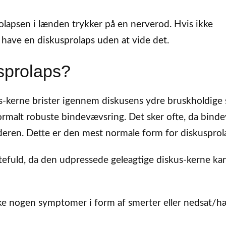
lapsen i lænden trykker på en nerverod. Hvis ikke
 have en diskusprolaps uden at vide det.
sprolaps?
s-kerne brister igennem diskusens ydre bruskholdige s
normalt robuste bindevævsring. Det sker ofte, da bind
deren. Dette er den mest normale form for diskusprol
efuld, da den udpressede geleagtige diskus-kerne ka
ikke nogen symptomer i form af smerter eller nedsat