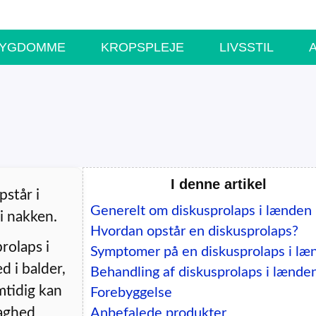
SYGDOMME
KROPSPLEJE
LIVSSTIL
I denne artikel
pstår i
Generelt om diskusprolaps i lænden
i nakken.
Hvordan opstår en diskusprolaps?
rolaps i
Symptomer på en diskusprolaps i læ
d i balder,
Behandling af diskusprolaps i lænde
mtidig kan
Forebyggelse
vaghed
Anbefalede produkter