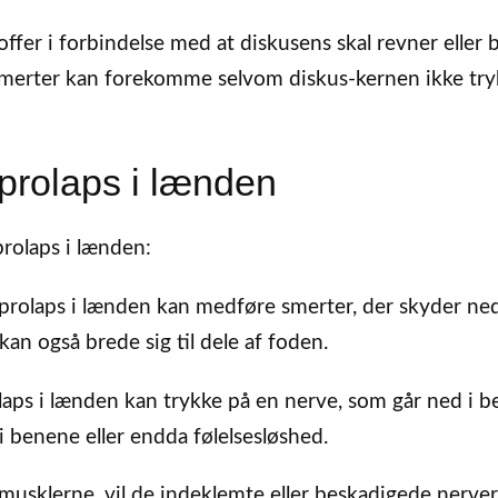
fer i forbindelse med at diskusens skal revner eller br
 smerter kan forekomme selvom diskus-kernen ikke try
prolaps i lænden
rolaps i lænden:
rolaps i lænden kan medføre smerter, der skyder ned
an også brede sig til dele af foden.
aps i lænden kan trykke på en nerve, som går ned i b
 benene eller endda følelsesløshed.
musklerne, vil de indeklemte eller beskadigede nerver