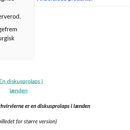
t
erverod.
igefrem
urgisk
virvlerne er en diskusprolaps i lænden
billedet for større version)