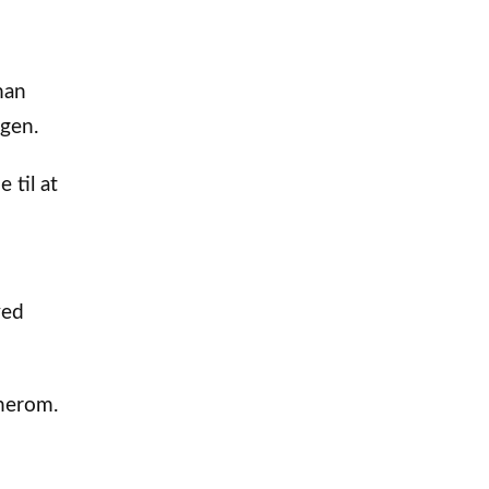
 man
ngen.
 til at
ved
 herom.