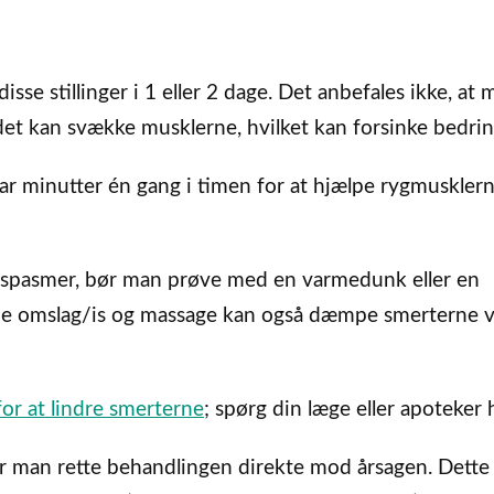
disse stillinger i 1 eller 2 dage. Det anbefales ikke, at
a det kan svække musklerne, hvilket kan forsinke bedri
r minutter én gang i timen for at hjælpe rygmusklerne
lspasmer, bør man prøve med en varmedunk eller en
de omslag/is og massage kan også dæmpe smerterne 
for at lindre smerterne
; spørg din læge eller apoteker
r man rette behandlingen direkte mod årsagen. Dette