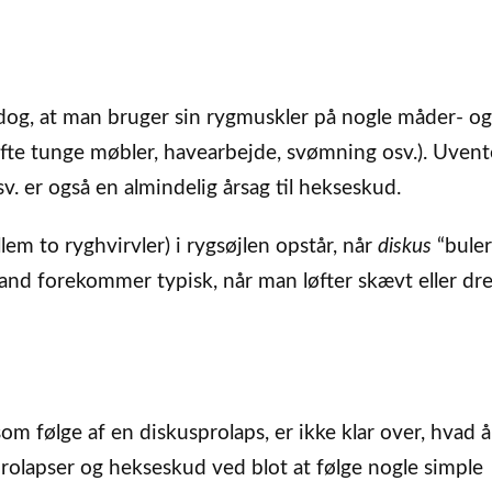
dog, at man bruger sin rygmuskler på nogle måder- og
. løfte tunge møbler, havearbejde, svømning osv.). Uven
sv. er også en almindelig årsag til hekseskud.
em to ryghvirvler) i rygsøjlen opstår, når
diskus
“buler
tand forekommer typisk, når man løfter skævt eller dre
 følge af en diskusprolaps, er ikke klar over, hvad 
prolapser og hekseskud ved blot at følge nogle simple