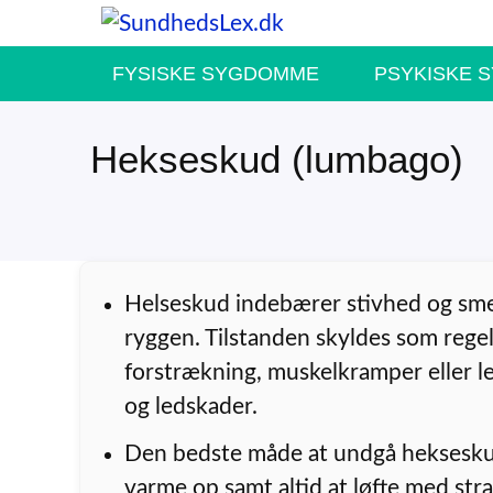
Hop
til
FYSISKE SYGDOMME
PSYKISKE 
indhold
Hekseskud (lumbago)
Helseskud indebærer stivhed og sme
ryggen. Tilstanden skyldes som rege
forstrækning, muskelkramper eller 
og ledskader.
Den bedste måde at undgå heksesku
varme op samt altid at løfte med stra