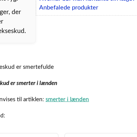
Anbefalede produkter
nger, der
er
ekseskud.
kud er smerter i lænden
ises til artiklen:
smerter i lænden
d: