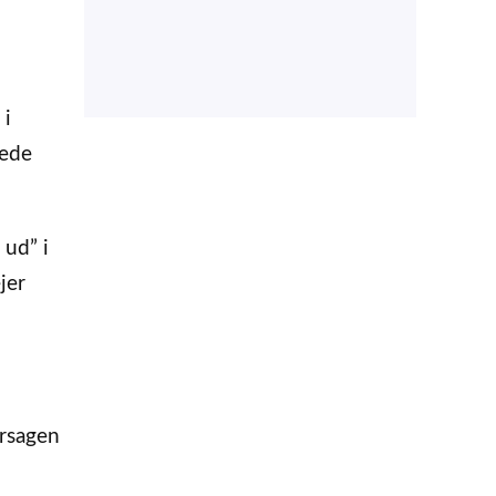
 i
tede
 ud” i
jer
årsagen