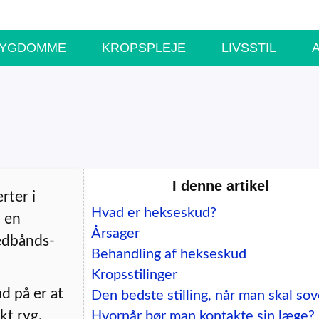
SYGDOMME
KROPSPLEJE
LIVSSTIL
I denne artikel
rter i
Hvad er hekseskud?
l en
Årsager
ledbånds-
Behandling af hekseskud
Kropsstilinger
d på er at
Den bedste stilling, når man skal so
kt ryg.
Hvornår bør man kontakte sin læge?