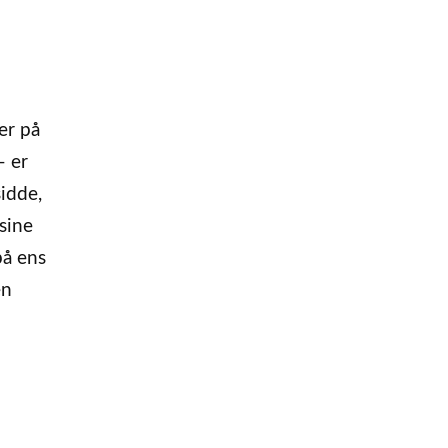
er på
– er
sidde,
sine
på ens
en