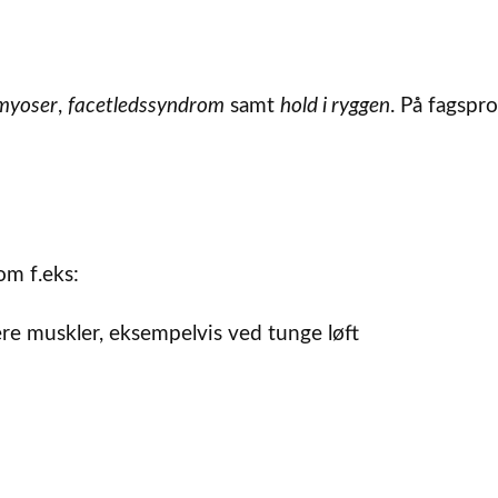
myoser
,
facetledssyndrom
samt
hold i ryggen
. På fagspr
om f.eks:
lere muskler, eksempelvis ved tunge løft