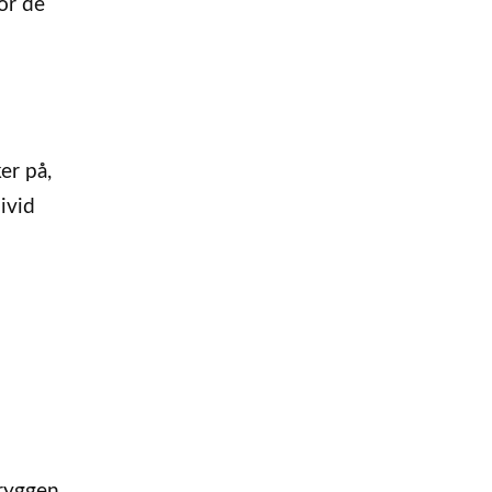
or de
er på,
ivid
 ryggen