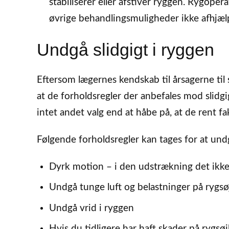
stabiliserer eller afstiver ryggen. Rygop
øvrige behandlingsmuligheder ikke afhjælp
Undgå slidgigt i ryggen
Eftersom lægernes kendskab til årsagerne til 
at de forholdsregler der anbefales mod slidg
intet andet valg end at håbe på, at de rent fak
Følgende forholdsregler kan tages for at undg
Dyrk motion – i den udstrækning det ikke
Undgå tunge luft og belastninger på rygsø
Undgå vrid i ryggen
Hvis du tidligere har haft skader på rygsø