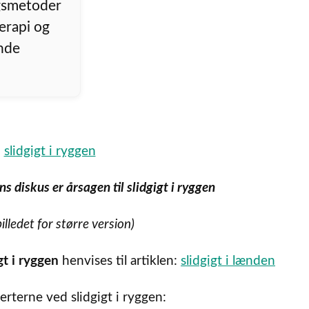
ngsmetoder
oterapi og
ende
s diskus er årsagen til slidgigt i ryggen
billedet for større version)
gt i ryggen
henvises til artiklen:
slidgigt i lænden
rterne ved slidgigt i ryggen: