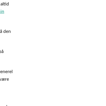
altid
in
på den
på
generel
 være