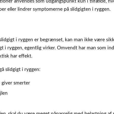
erationer anvendes som udgangspunkt kun i tilfælde, hv
er eller lindrer symptomerne på slidgigten i ryggen.
slidgigt i ryggen er begrænset, kan man ikke være sikk
igt i ryggen, egentlig virker. Omvendt har man som ind
tisk har effekt.
å slidgigt i ryggen:
 giver smerter
jlen
jlen, skal du være meget påpasselig med belastning af