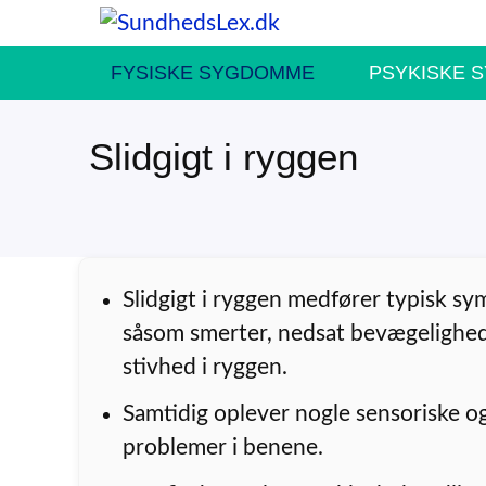
Hop
til
FYSISKE SYGDOMME
PSYKISKE 
indhold
Slidgigt i ryggen
Slidgigt i ryggen medfører typisk s
såsom smerter, nedsat bevægelighe
stivhed i ryggen.
Samtidig oplever nogle sensoriske o
problemer i benene.