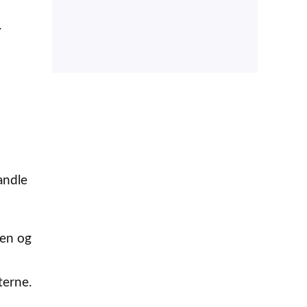
.
andle
gen og
terne.