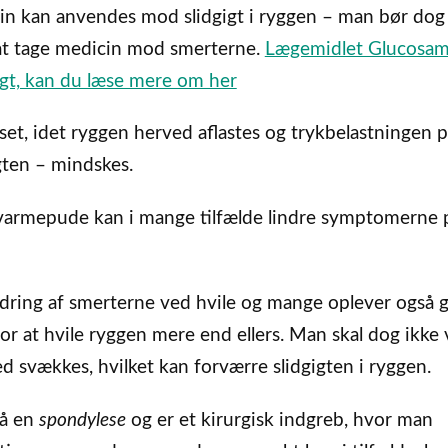
n kan anvendes mod slidgigt i ryggen – man bør dog 
at tage medicin mod smerterne.
Lægemidlet Glucosam
igt, kan du læse mere om her
set, idet ryggen herved aflastes og trykbelastningen 
igten – mindskes.
 varmepude kan i mange tilfælde lindre symptomerne 
indring af smerterne ved hvile og mange oplever også 
or at hvile ryggen mere end ellers. Man skal dog ikke
d svækkes, hvilket kan forværre slidgigten i ryggen.
så en
spondylese
og er et kirurgisk indgreb, hvor man