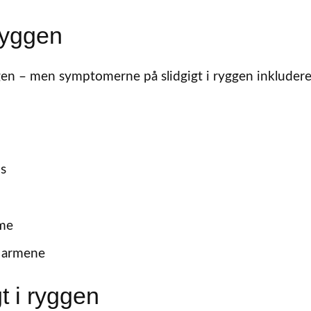
ryggen
ggen – men symptomerne på slidgigt i ryggen inkludere
us
me
i armene
t i ryggen