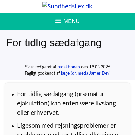
Hop
til
MENU
indhold
For tidlig sædafgang
Sidst redigeret af
redaktionen
den 19.03.2026
Fagligt godkendt af
læge (dr. med.) James Devi
For tidlig sædafgang (præmatur
ejakulation) kan enten være livslang
eller erhvervet.
Ligesom med rejsningsproblemer er