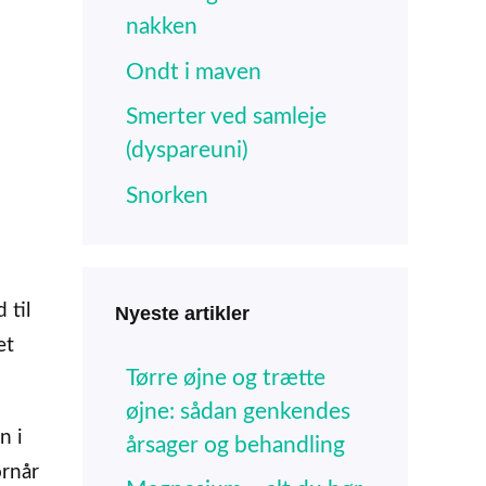
nakken
Ondt i maven
Smerter ved samleje
(dyspareuni)
Snorken
 til
Nyeste artikler
et
Tørre øjne og trætte
øjne: sådan genkendes
n i
årsager og behandling
ornår