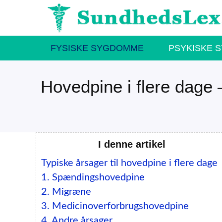
Hop
til
indhold
FYSISKE SYGDOMME
PSYKISKE 
Hovedpine i flere dage
I denne artikel
Typiske årsager til hovedpine i flere dage
1. Spændingshovedpine
2. Migræne
3. Medicinoverforbrugshovedpine
4. Andre årsager