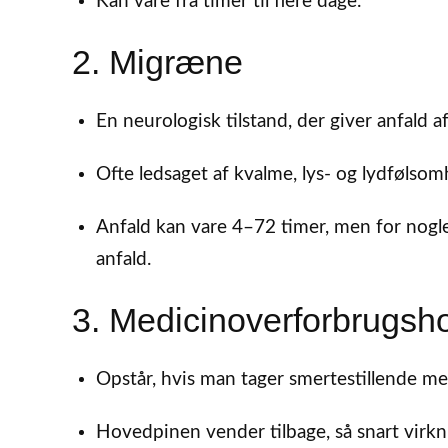
Kan vare fra timer til flere dage.
2. Migræne
En neurologisk tilstand, der giver anfald a
Ofte ledsaget af kvalme, lys- og lydfølsom
Anfald kan vare 4–72 timer, men for nog
anfald.
3. Medicinoverforbrugsh
Opstår, hvis man tager smertestillende medi
Hovedpinen vender tilbage, så snart virkn