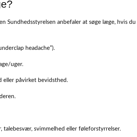
ge?
 men Sundhedsstyrelsen anbefaler at søge læge, hvis du
underclap headache”).
age/uger.
 eller påvirket bevidsthed.
deren.
alebesvær, svimmelhed eller føleforstyrrelser.