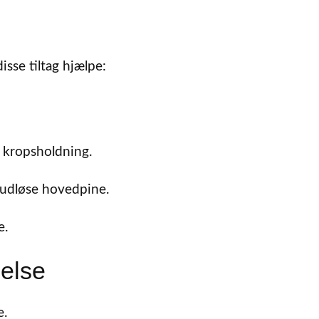
isse tiltag hjælpe:
 kropsholdning.
 udløse hovedpine.
e.
else
e.