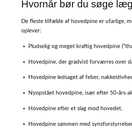
Hvornår bør du søge læ
De fleste tilfælde af hovedpine er ufarlige,
oplever:
Pludselig og meget kraftig hovedpine (“th
Hovedpine, der gradvist forværres over d
Hovedpine ledsaget af feber, nakkestivhed
Nyopstået hovedpine, især efter 50-års-al
Hovedpine efter et slag mod hovedet.
Hovedpine sammen med synsforstyrrelser, t