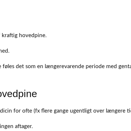
f kraftig hovedpine.
hed.
le føles det som en længerevarende periode med gent
ovedpine
cin for ofte (fx flere gange ugentligt over længere ti
ingen aftager.