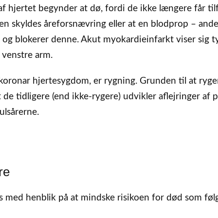
f hjertet begynder at dø, fordi de ikke længere får tilf
en skyldes åreforsnævring eller at en blodprop – and
en og blokerer denne. Akut myokardieinfarkt viser sig t
d venstre arm.
koronar hjertesygdom, er rygning. Grunden til at ryge
e tidligere (end ikke-rygere) udvikler aflejringer af p
ulsårerne.
re
es med henblik på at mindske risikoen for død som føl