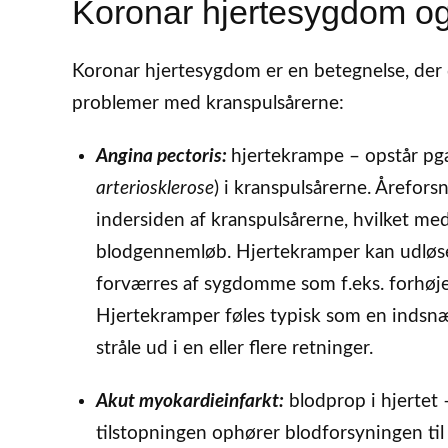
Koronar hjertesygdom og
Koronar hjertesygdom er en betegnelse, der d
problemer med kranspulsårerne:
Angina pectoris:
hjertekrampe – opstår pga
arteriosklerose
) i kranspulsårerne. Årefors
indersiden af kranspulsårerne, hvilket med
blodgennemløb. Hjertekramper kan udløses 
forværres af sygdomme som f.eks. forhøjet 
Hjertekramper føles typisk som en indsnæ
stråle ud i en eller flere retninger.
Akut myokardieinfarkt:
blodprop i hjertet 
tilstopningen ophører blodforsyningen til 