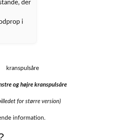
stande, der
odprop i
nstre og højre kranspulsåre
billedet for større version)
ende information.
?