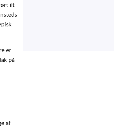
ørt ilt
ensteds
ypisk
re er
lak på
ge af