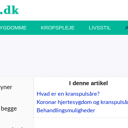
SYGDOMME
KROPSPLEJE
LIVSSTIL
I denne artikel
syner
Hvad er en kranspulsåre?
Koronar hjertesygdom og kranspulså
m begge
Behandlingsmuligheder