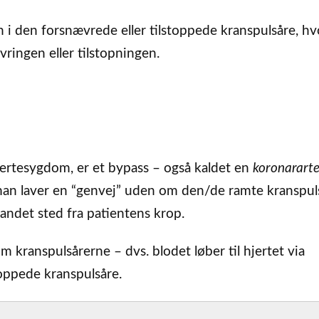
on i den forsnævrede eller tilstoppede kranspulsåre, h
vringen eller tilstopningen.
ertesygdom, er et bypass – også kaldet en
koronararte
 man laver en “genvej” uden om den/de ramte kranspul
t andet sted fra patientens krop.
 kranspulsårerne – dvs. blodet løber til hjertet via
toppede kranspulsåre.