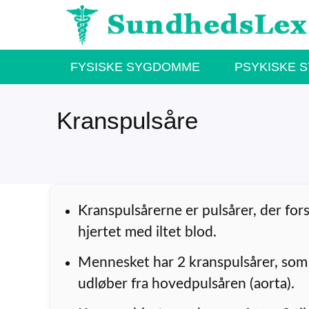
Hop
til
indhold
FYSISKE SYGDOMME
PSYKISKE 
Kranspulsåre
Kranspulsårerne er pulsårer, der for
hjertet med iltet blod.
Mennesket har 2 kranspulsårer, so
udløber fra hovedpulsåren (aorta).