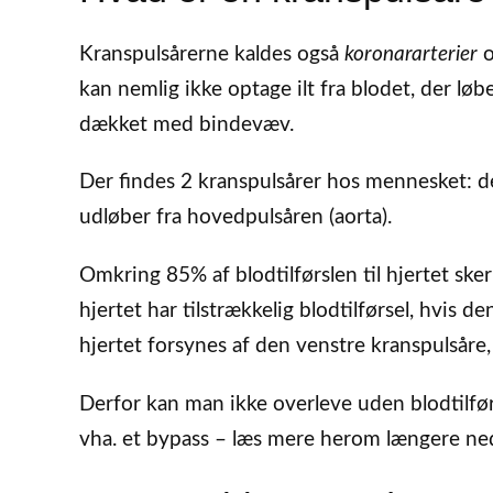
Kranspulsårerne kaldes også
koronararterier
o
kan nemlig ikke optage ilt fra blodet, der lø
dækket med bindevæv.
Der findes 2 kranspulsårer hos mennesket: d
udløber fra hovedpulsåren (aorta).
Omkring 85% af blodtilførslen til hjertet ske
hjertet har tilstrækkelig blodtilførsel, hvis 
hjertet forsynes af den venstre kranspulsåre,
Derfor kan man ikke overleve uden blodtilfø
vha. et bypass – læs mere herom længere ned