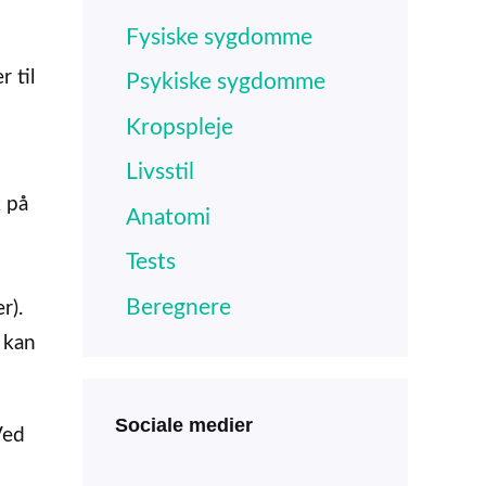
Fysiske sygdomme
 til
Psykiske sygdomme
Kropspleje
Livsstil
k på
Anatomi
Tests
Beregnere
r).
 kan
Sociale medier
Ved