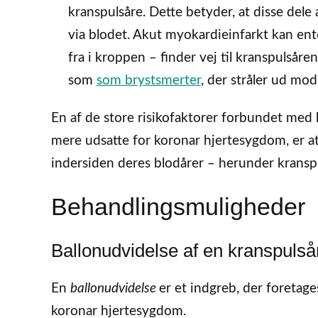
kranspulsåre. Dette betyder, at disse dele a
via blodet. Akut myokardieinfarkt kan ent
fra i kroppen – finder vej til kranspulsår
som
som brystsmerter
, der stråler ud mo
En af de store risikofaktorer forbundet med 
mere udsatte for koronar hjertesygdom, er at d
indersiden deres blodårer – herunder kransp
Behandlingsmuligheder
Ballonudvidelse af en kranspulså
En
ballonudvidelse
er et indgreb, der foretag
koronar hjertesygdom.