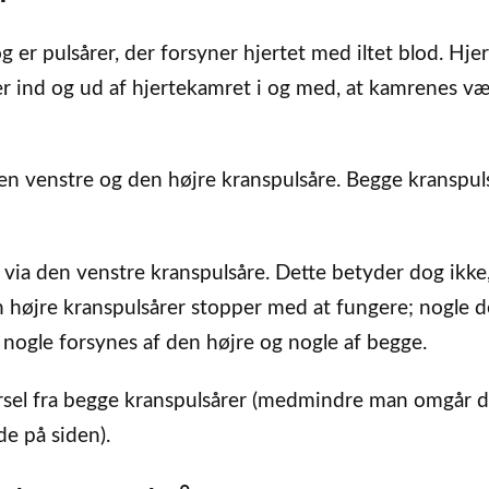
g er pulsårer, der forsyner hjertet med iltet blod. Hjer
ber ind og ud af hjertekamret i og med, at kamrenes v
en venstre og den højre kranspulsåre. Begge kranspul
r via den venstre kranspulsåre. Dette betyder dog ikke,
den højre kranspulsårer stopper med at fungere; nogle d
 nogle forsynes af den højre og nogle af begge.
rsel fra begge kranspulsårer (medmindre man omgår d
e på siden).