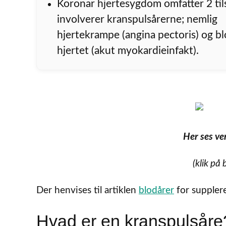
Koronar hjertesygdom omfatter 2 til
involverer kranspulsårerne; nemlig
hjertekrampe (angina pectoris) og bl
hjertet (akut myokardieinfakt).
Her ses ve
(klik på 
Der henvises til artiklen
blodårer
for suppler
Hvad er en kranspulsåre