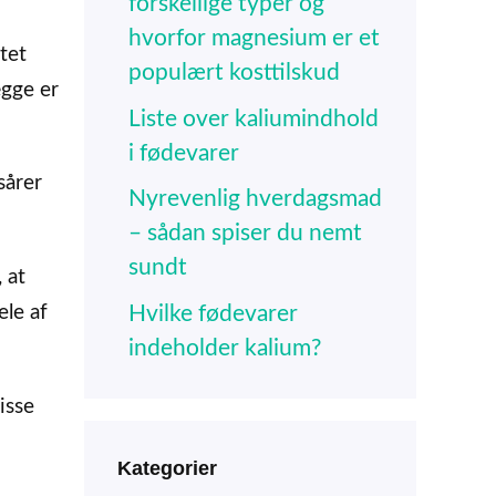
forskellige typer og
hvorfor magnesium er et
tet
populært kosttilskud
ægge er
Liste over kaliumindhold
i fødevarer
sårer
Nyrevenlig hverdagsmad
– sådan spiser du nemt
sundt
 at
Hvilke fødevarer
ele af
indeholder kalium?
isse
Kategorier