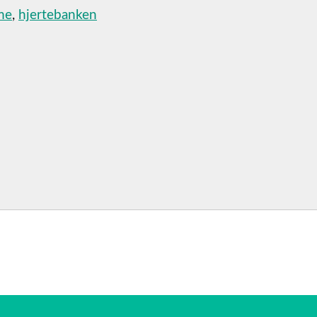
me
,
hjertebanken