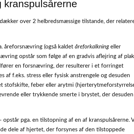
 kranspulsårerne
ækker over 2 helbredsmæssige tilstande, der relaterer
. åreforsnævring (også kaldet
åreforkalkning
eller
nævring opstår som følge af en gradvis aflejring af pla
fører en forsnævring, der resulterer i et forringet
af f.eks. stress eller fysisk anstrengele og desuden
stofskifte, feber eller arytmi (hjerterytmeforstyrrelse
vrende eller trykkende smerte i brystet, der desuden
– opstår pga. en tilstopning af en af kranspulsårerne. 
de dele af hjertet, der forsynes af den tilstoppede