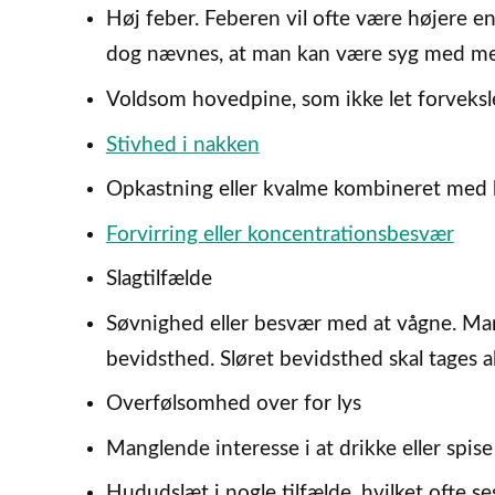
Høj feber. Feberen vil ofte være højere en
dog nævnes, at man kan være syg med men
Voldsom hovedpine, som ikke let forveks
Stivhed i nakken
Opkastning eller kvalme kombineret med
Forvirring eller koncentrationsbesvær
Slagtilfælde
Søvnighed eller besvær med at vågne. Man 
bevidsthed. Sløret bevidsthed skal tages al
Overfølsomhed over for lys
Manglende interesse i at drikke eller spise
Hududslæt i nogle tilfælde, hvilket ofte s