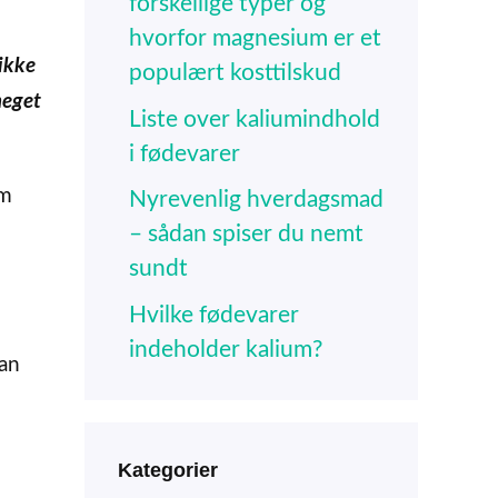
forskellige typer og
hvorfor magnesium er et
ikke
populært kosttilskud
meget
Liste over kaliumindhold
i fødevarer
om
Nyrevenlig hverdagsmad
– sådan spiser du nemt
sundt
Hvilke fødevarer
indeholder kalium?
kan
Kategorier