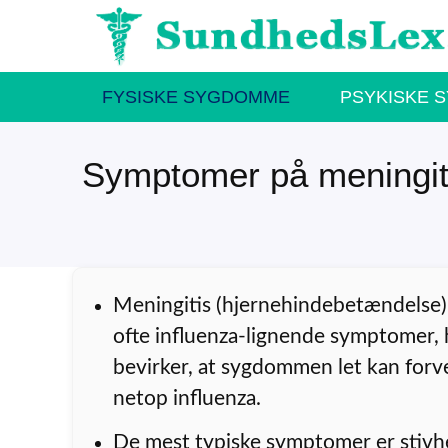
Hop
til
indhold
FYSISKE SYGDOMME
PSYKISKE 
Symptomer på meningit
Meningitis (hjernehindebetændelse
ofte influenza-lignende symptomer, 
bevirker, at sygdommen let kan for
netop influenza.
De mest typiske symptomer er stivh