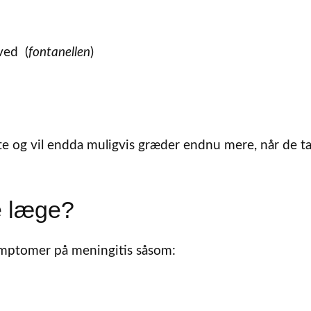
ved (
fontanellen
)
e og vil endda muligvis græder endnu mere, når de t
e læge?
symptomer på meningitis såsom: