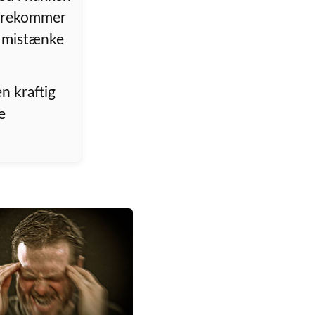
forekommer
t mistænke
n kraftig
e