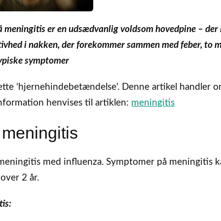
å meningitis er en udsædvanlig voldsom hovedpine – der 
tivhed i nakken, der forekommer sammen med feber, to 
ypiske symptomer
tte ‘hjernehindebetændelse'. Denne artikel handler 
formation henvises til artiklen:
meningitis
meningitis
å meningitis med influenza. Symptomer på meningitis 
 over 2 år.
is: