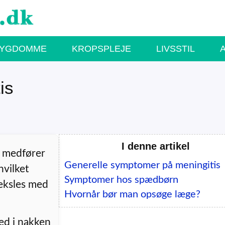
SYGDOMME
KROPSPLEJE
LIVSSTIL
is
I denne artikel
) medfører
Generelle symptomer på meningitis
hvilket
Symptomer hos spædbørn
veksles med
Hvornår bør man opsøge læge?
ed i nakken