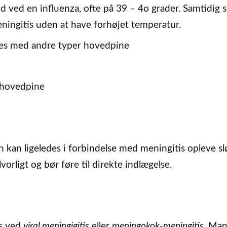
d ved en influenza, ofte på 39 – 4o grader. Samtidig s
ingitis uden at have forhøjet temperatur.
les med andre typer hovedpine
 hovedpine
kan ligeledes i forbindelse med meningitis opleve sl
vorligt og bør føre til direkte indlægelse.
es ved
viral meningigitis
eller
meningokok-meningitis
. Man