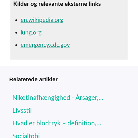
Kilder og relevante eksterne links
en.wikipedia.org
lung.org
emergency.cdc.gov
Relaterede artikler
Nikotinafhængighed - Årsager,…
Livsstil
Hvad er blodtryk – definition,…
Socialfobi