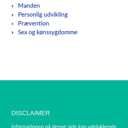
Manden
Personlig udvikling
Prævention
Sex og kønssygdomme
DISCLAIMER
Informationen på denne side kan udelukkende