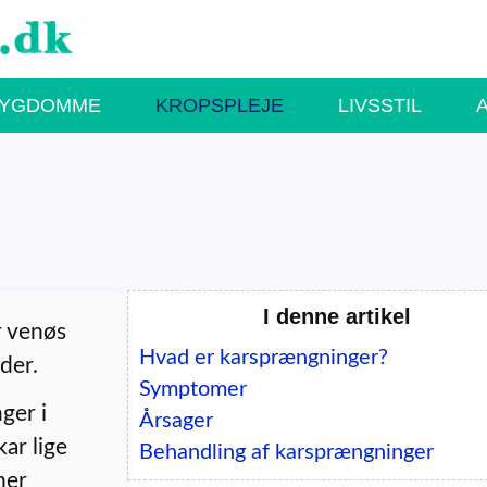
SYGDOMME
KROPSPLEJE
LIVSSTIL
I denne artikel
r venøs
Hvad er karsprængninger?
der.
Symptomer
ger i
Årsager
ar lige
Behandling af karsprængninger
ner