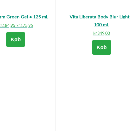
rm Green Gel • 125 ml.
Vita Liberata Body Blur Light
100 ml.
Den
Den
r.
184,95
kr.
175,95
oprindelige
aktuelle
kr.
349,00
Køb
pris
pris
var:
er:
Køb
kr.184,95.
kr.175,95.