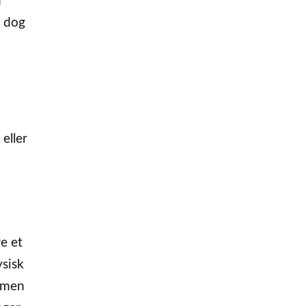
n
r dog
eller
e et
ysisk
mmen