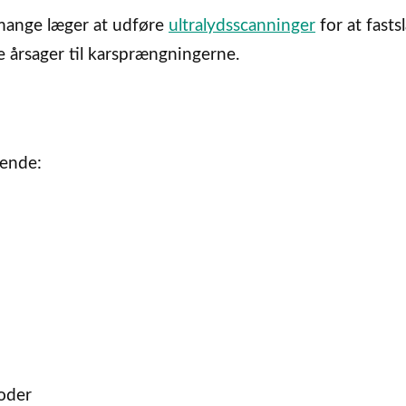
 mange læger at udføre
ultralydsscanninger
for at fasts
 årsager til karsprængningerne.
gende:
ioder