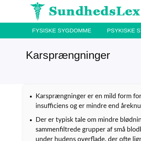
Hop
til
indhold
FYSISKE SYGDOMME
PSYKISKE 
Karsprængninger
Karsprængninger er en mild form fo
insufficiens og er mindre end åreknu
Der er typisk tale om mindre blødnin
sammenfiltrede grupper af små blodk
under hudens overflade, der ofte lig