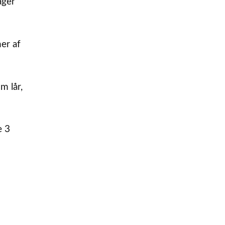
ager
er af
m lår,
e 3