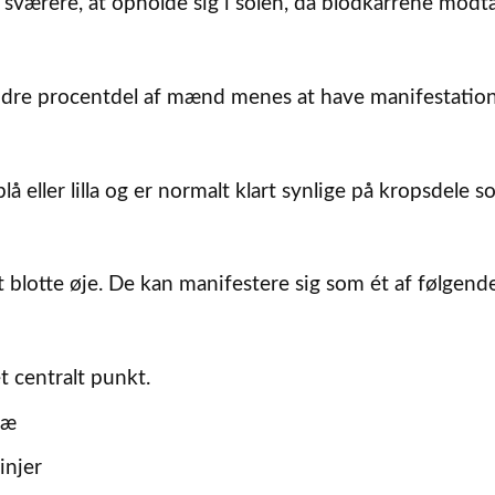
sværere, at opholde sig i solen, da blodkarrene modt
indre procentdel af mænd menes at have manifestation
eller lilla og er normalt klart synlige på kropsdele so
blotte øje. De kan manifestere sig som ét af følgend
 centralt punkt.
ræ
injer