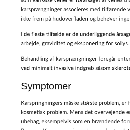
som varikøse vener er forårsaget af venøs ti
karsprængninger associeres med tilførende v
ikke frem på hudoverfladen og behøver inge
I de fleste tilfælde er de underliggende årsag
arbejde, graviditet og eksponering for sollys.
Behandling af karsprængninger foregår enten 
ved minimalt invasive indgreb såsom sklerot
Symptomer
Karspringningers måske største problem, er 
kosmetisk problem. Mens det overvejende er 
ubehag, eksempelvis som en brændende for