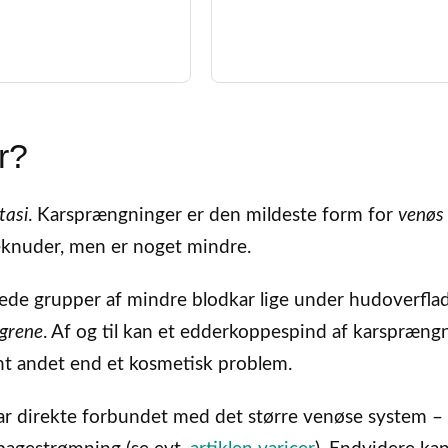
r?
tasi
. Karsprængninger er den mildeste form for
venøs
reknuder, men er noget mindre.
ede grupper af mindre blodkar lige under hudoverfla
grene
. Af og til kan et edderkoppespind af karspræng
t andet end et kosmetisk problem.
r direkte forbundet med det større venøse system –