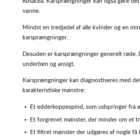
Rosacea. Karsprængninger kan også gøre det 
varme.
Mindst en tredjedel af alle kvinder og en m
karsprængninger.
Desuden er karsprængninger generelt røde, blå 
underben og ansigt.
Karsprængninger kan diagnostiseres med det 
karakteristiske mønstre:
Et edderkoppespind, som udspringer fra et
Et forgrenet mønster, der minder om et t
Et filtret mønster der udgøres af nogle få l