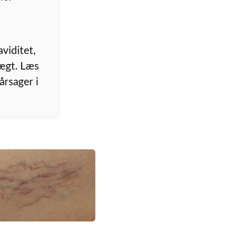
viditet,
vægt. Læs
rsager i