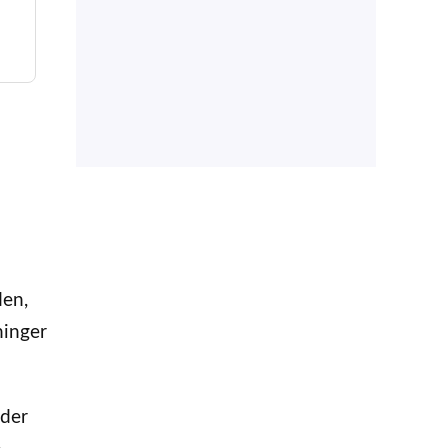
den,
ninger
 der