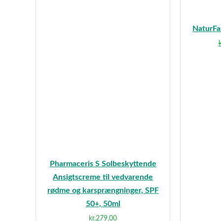
NaturFa
k
Pharmaceris S Solbeskyttende
Ansigtscreme til vedvarende
rødme og karsprængninger, SPF
50+, 50ml
kr.
279,00