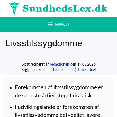
Hop
til
indhold
MENU
Livsstilssygdomme
Sidst redigeret af
redaktionen
den 19.03.2026
Fagligt godkendt af
læge (dr. med.) James Devi
Forekomsten af livsstilssygdomme er
de seneste årtier steget drastisk.
I udviklingslande er forekomsten af
livsstilssygdomme betydeligt lavere