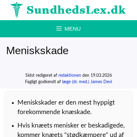
Hop
til
indhold
MENU
Meniskskade
Sidst redigeret af
redaktionen
den 19.03.2026
Fagligt godkendt af
læge (dr. med.) James Devi
Meniskskader er den mest hyppigt
forekommende knæskade.
Hvis knæets menisker er beskadigede,
kommer knæets "stødkæmpere" ud af