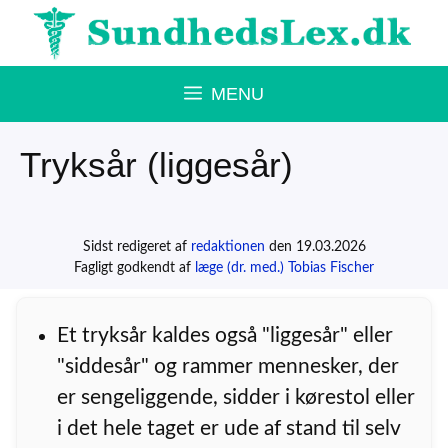
Hop
til
indhold
MENU
Tryksår (liggesår)
Sidst redigeret af
redaktionen
den 19.03.2026
Fagligt godkendt af
læge (dr. med.) Tobias Fischer
Et tryksår kaldes også "liggesår" eller
"siddesår" og rammer mennesker, der
er sengeliggende, sidder i kørestol eller
i det hele taget er ude af stand til selv