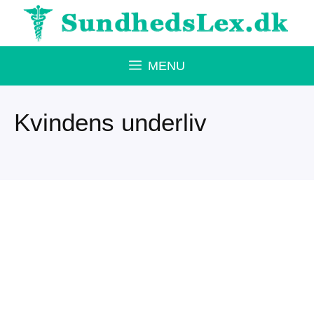
Hop
til
indhold
MENU
Kvindens underliv