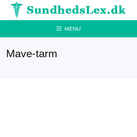
Hop
til
indhold
MENU
Mave-tarm