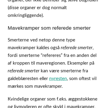
organer, der ikke befinder sig selve bughulen
(disse organer er dog normalt
omkringliggende).
Mavekramper som referede smerter
Smerterne ved netop denne type
mavekramper kaldes også
referede smerter
,
fordi smerterne “refereres” fra en anden del
af kroppen til maveregionen. Eksempler på
referede smerter
kan være smerterne fra
galdeblæresten eller
nyresten
, som oftest vil
mærkes som mavekramper.
Kvindelige organer som f.eks. æggestokkene
og livmoderen er ofte skyld i mavekramper.