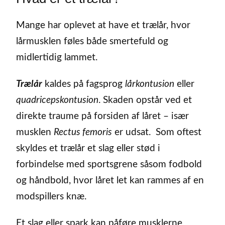
Mange har oplevet at have et trælår, hvor
lårmusklen føles både smertefuld og
midlertidig lammet.
Trælår
kaldes på fagsprog
lårkontusion
eller
quadricepskontusion
. Skaden opstår ved et
direkte traume på forsiden af låret – især
musklen
Rectus femoris
er udsat. Som oftest
skyldes et trælår et slag eller stød i
forbindelse med sportsgrene såsom fodbold
og håndbold, hvor låret let kan rammes af en
modspillers knæ.
Et slag eller spark kan påføre musklerne