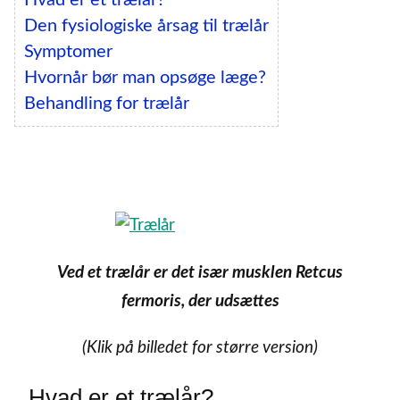
Hvad er et trælår?
Den fysiologiske årsag til trælår
Symptomer
Hvornår bør man opsøge læge?
Behandling for trælår
Ved et trælår er det især musklen Retcus
fermoris, der udsættes
(Klik på billedet for større version)
Hvad er et trælår?