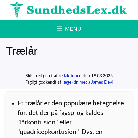
Hop
til
indhold
MENU
Trælår
Sidst redigeret af
redaktionen
den 19.03.2026
Fagligt godkendt af
læge (dr. med.) James Devi
Et trælår er den populære betegnelse
for, det der på fagsprog kaldes
"lårkontusion" eller
"quadricepkontusion". Dvs. en