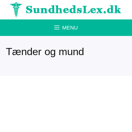
Hop
til
indhold
MENU
Tænder og mund