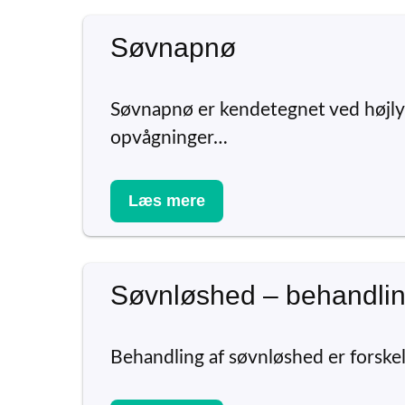
Søvnapnø
Søvnapnø er kendetegnet ved højly
opvågninger…
Læs mere
Søvnløshed – behandli
Behandling af søvnløshed er forskel