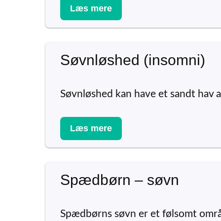
Læs mere
Søvnløshed (insomni)
Søvnløshed kan have et sandt hav af
Læs mere
Spædbørn – søvn
Spædbørns søvn er et følsomt områ