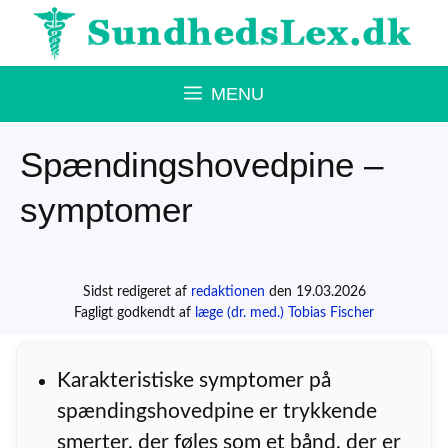
Hop
til
indhold
MENU
Spændingshovedpine –
symptomer
Sidst redigeret af
redaktionen
den 19.03.2026
Fagligt godkendt af
læge (dr. med.) Tobias Fischer
Karakteristiske symptomer på
spændingshovedpine er trykkende
smerter, der føles som et bånd, der er