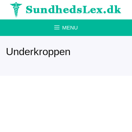
Hop
til
indhold
MENU
Underkroppen