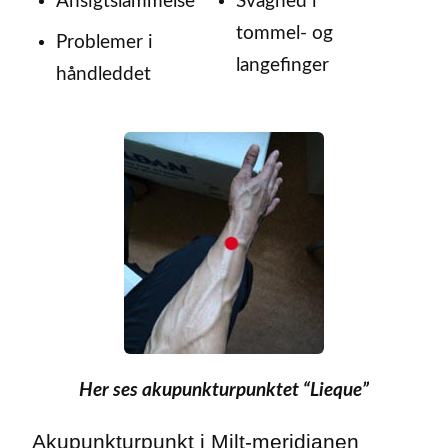
Ansigtslammelse
Svaghed i
tommel- og
Problemer i
langefinger
håndleddet
Her ses akupunkturpunktet “Lieque”
Akupunkturpunkt i Milt-meridianen