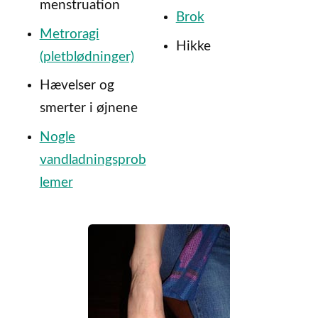
menstruation
Brok
Metroragi
Hikke
(pletblødninger)
Hævelser og
smerter i øjnene
Nogle
vandladningsprob
lemer