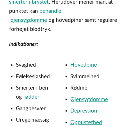
smerter i brystet
. Herudover mener man, at
punktet kan
behandle
øjensygdomme
og hovedpiner samt regulere
forhøjet blodtryk.
Indikationer:
Svaghed
Hovedpine
Følelsesløshed
Svimmelhed
Smerter i ben
Rødme
og
fødder
Øjensygdomme
Gangbesvær
Depression
Uregelmæssig
Oppustethed