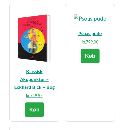
Psoas pude
kr.
799,00
Køb
Klassisk
Akupunktur –
Eckhard Bick – Bog
kr.
749,95
Køb