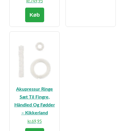
kr.
749,95
Køb
Akupressur Ringe
Sæt Til Fingre,
Håndled Og Fødder
– Kikkerland
kr.
69,95