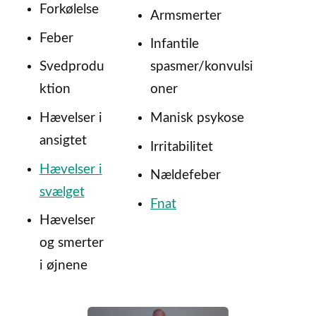
Forkølelse
Armsmerter
Feber
Infantile
Svedprodu
spasmer/konvulsi
ktion
oner
Hævelser i
Manisk psykose
ansigtet
Irritabilitet
Hævelser i
Nældefeber
svælget
Fnat
Hævelser
og smerter
i øjnene