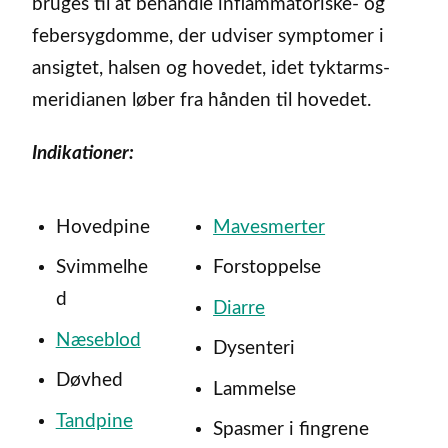
bruges til at behandle inflammatoriske- og
febersygdomme, der udviser symptomer i
ansigtet, halsen og hovedet, idet tyktarms-
meridianen løber fra hånden til hovedet.
Indikationer:
Hovedpine
Mavesmerter
Svimmelhe
Forstoppelse
d
Diarre
Næseblod
Dysenteri
Døvhed
Lammelse
Tandpine
Spasmer i fingrene