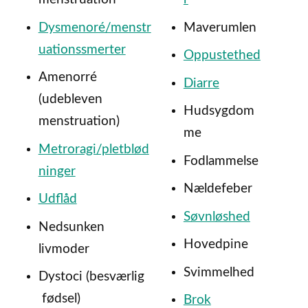
Dysmenoré/menstr
Maverumlen
uationssmerter
Oppustethed
Amenorré
Diarre
(udebleven
Hudsygdom
menstruation)
me
Metroragi/pletblød
Fodlammelse
ninger
Nældefeber
Udflåd
Søvnløshed
Nedsunken
Hovedpine
livmoder
Svimmelhed
Dystoci (besværlig
fødsel)
Brok