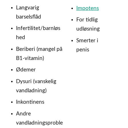
Langvarig
Impotens
barselsflåd
For tidlig
Infertilitet/barnløs
udløsning
hed
Smerter i
Beriberi (mangel på
penis
B1-vitamin)
Ødemer
Dysuri (vanskelig
vandladning)
Inkontinens
Andre
vandladningsproble