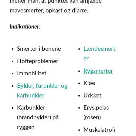
mener man, at punktet kan afhjælpe
mavesmerter, opkast og diarre.
Indikationer:
Smerter i benene
Lændesmert
er
Hofteproblemer
Rygsmerter
Immobilitet
Kløe
Bylder, furunkler og
karbunkler
Udslæt
Karbunkler
Erysipelas
(brandbylder) på
(rosen)
ryggen
Muskelatrofi