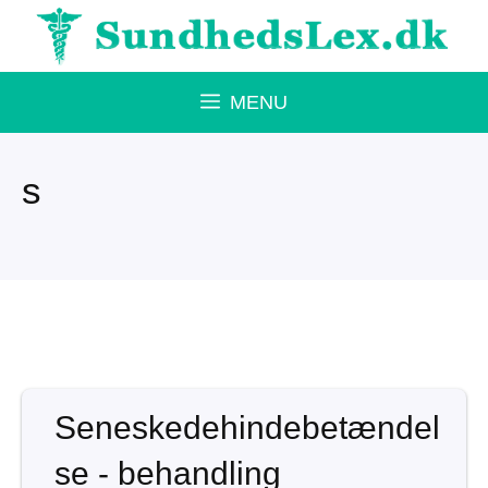
Hop
til
indhold
MENU
s
Seneskedehindebetændel
se - behandling